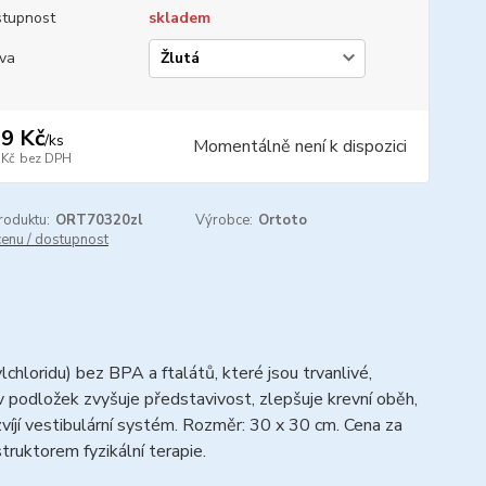
tupnost
skladem
va
9 Kč
/
ks
Momentálně není k dispozici
 Kč
bez DPH
roduktu:
ORT70320zl
Výrobce:
Ortoto
cenu / dostupnost
hloridu) bez BPA a ftalátů, které jsou trvanlivé,
v podložek zvyšuje představivost, zlepšuje krevní oběh,
jí vestibulární systém.
Rozměr: 30 x 30 cm. Cena za
ruktorem fyzikální terapie.