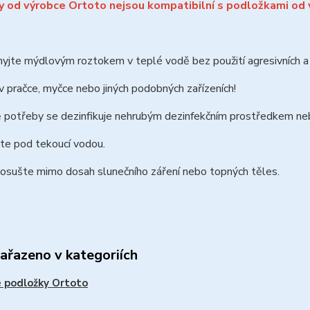
 od výrobce Ortoto nejsou kompatibilní s podložkami od
jte mýdlovým roztokem v teplé vodě bez použití agresivních a ab
 pračce, myčce nebo jiných podobných zařízeních!
ě potřeby se dezinfikuje nehrubým dezinfekčním prostředkem n
te pod tekoucí vodou.
 osušte mimo dosah slunečního záření nebo topných těles.
zařazeno v kategoriích
 podložky Ortoto