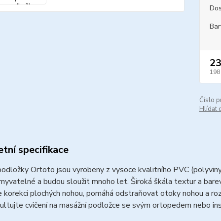
Dos
Bar
23
198
Číslo p
Hlídat 
tní specifikace
odložky Ortoto jsou vyrobeny z vysoce kvalitního PVC (polyvinylc
myvatelné a budou sloužit mnoho let.
Široká škála textur a bare
 korekci plochých nohou, pomáhá odstraňovat otoky nohou a rozví
ultujte cvičení na masážní podložce se svým ortopedem nebo inst