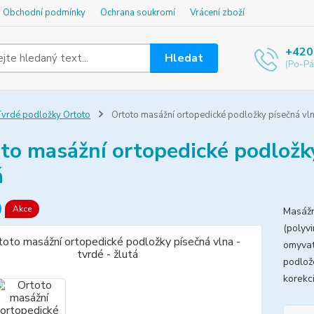
Obchodní podmínky
Ochrana soukromí
Vrácení zboží
+420
Hledat
(Po-Pá
vrdé podložky Ortoto
Ortoto masážní ortopedické podložky písečná vlna
to masážní ortopedické podložky
á
Akce
Masážn
(polyvi
omyvat
podlož
korekc