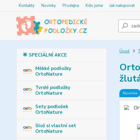
Kontakty
Novinky
Prodejna
Kdo jsme
Jak nakupovat
Úvod
T
🌟 SPECIÁLNÍ AKCE
Orto
Měkké podložky
OrtoNature
žlut
Tvrdé podložky
OrtoNature
Novinka
Sety podložek
OrtoNature
Slož si vlastní set
OrtoNature