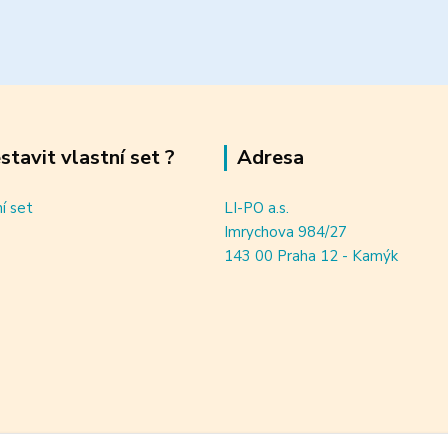
estavit vlastní set ?
Adresa
ní set
LI-PO a.s.
Imrychova 984/27
143 00 Praha 12 - Kamýk