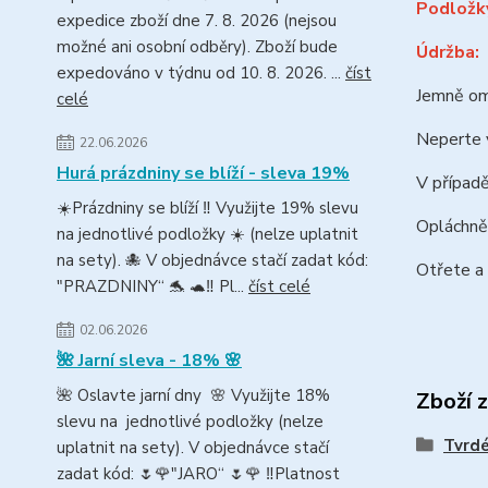
Podložky
expedice zboží dne 7. 8. 2026 (nejsou
možné ani osobní odběry). Zboží bude
Údržba:
expedováno v týdnu od 10. 8. 2026. ...
číst
Jemně omy
celé
Neperte v
22.06.2026
Hurá prázdniny se blíží - sleva 19%
V případ
☀️Prázdniny se blíží ‼️ Využijte 19% slevu
Opláchně
na jednotlivé podložky ☀️ (nelze uplatnit
na sety). 🐙 V objednávce stačí zadat kód:
Otřete a
"PRAZDNINY“ 🐬 🐢‼️ Pl...
číst celé
02.06.2026
🌺 Jarní sleva - 18% 🌸
🌺 Oslavte jarní dny 🌸 Využijte 18%
Zboží 
slevu na jednotlivé podložky (nelze
Tvrdé
uplatnit na sety). V objednávce stačí
zadat kód: 🌷🌹"JARO“ 🌷🌹 ‼️Platnost