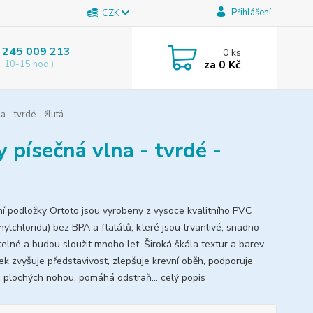
Přihlášení
CZK
 245 009 213
0
ks
za
0 Kč
, 10-15 hod.)
 - tvrdé - žlutá
 písečná vlna - tvrdé -
í podložky Ortoto jsou vyrobeny z vysoce kvalitního PVC
nylchloridu) bez BPA a ftalátů, které jsou trvanlivé, snadno
elné a budou sloužit mnoho let. Široká škála textur a barev
ek zvyšuje představivost, zlepšuje krevní oběh, podporuje
i plochých nohou, pomáhá odstraň...
celý popis