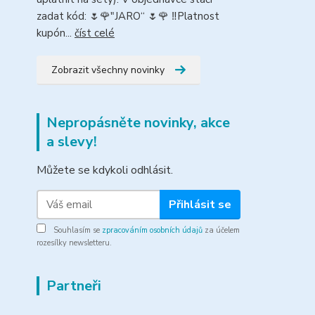
zadat kód: 🌷🌹"JARO“ 🌷🌹 ‼️Platnost
kupón...
číst celé
Zobrazit všechny novinky
Nepropásněte novinky, akce
a slevy!
Můžete se kdykoli odhlásit.
Přihlásit se
Souhlasím se
zpracováním osobních údajů
za účelem
rozesílky newsletteru.
Partneři