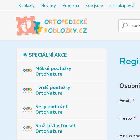
Kontakty
Novinky
Prodejna
Kdo jsme
Jak nakupovat
🌟 SPECIÁLNÍ AKCE
Regi
Měkké podložky
OrtoNature
Osobní
Tvrdé podložky
OrtoNature
Email
*
Sety podložek
OrtoNature
Heslo
*
Slož si vlastní set
OrtoNature
Heslo zn