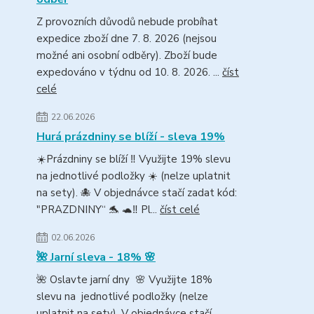
Z provozních důvodů nebude probíhat
expedice zboží dne 7. 8. 2026 (nejsou
možné ani osobní odběry). Zboží bude
expedováno v týdnu od 10. 8. 2026. ...
číst
celé
22.06.2026
Hurá prázdniny se blíží - sleva 19%
☀️Prázdniny se blíží ‼️ Využijte 19% slevu
na jednotlivé podložky ☀️ (nelze uplatnit
na sety). 🐙 V objednávce stačí zadat kód:
"PRAZDNINY“ 🐬 🐢‼️ Pl...
číst celé
02.06.2026
🌺 Jarní sleva - 18% 🌸
🌺 Oslavte jarní dny 🌸 Využijte 18%
slevu na jednotlivé podložky (nelze
uplatnit na sety). V objednávce stačí