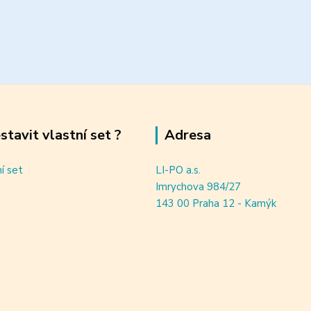
estavit vlastní set ?
Adresa
ní set
LI-PO a.s.
Imrychova 984/27
143 00 Praha 12 - Kamýk