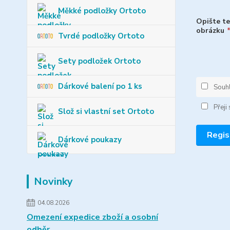
Měkké podložky Ortoto
Opište te
obrázku
Tvrdé podložky Ortoto
Sety podložek Ortoto
Dárkové balení po 1 ks
Souh
Přeji
Slož si vlastní set Ortoto
Regis
Dárkové poukazy
Novinky
04.08.2026
Omezení expedice zboží a osobní
odběr