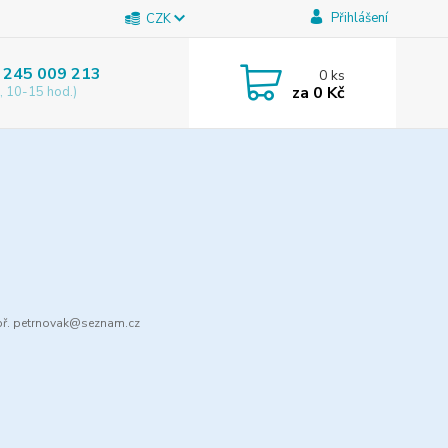
Přihlášení
CZK
 245 009 213
0
ks
za
0 Kč
, 10-15 hod.)
ř. petrnovak@seznam.cz