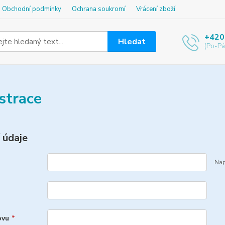
Obchodní podmínky
Ochrana soukromí
Vrácení zboží
+420
Hledat
(Po-Pá
strace
 údaje
Nap
ovu
*