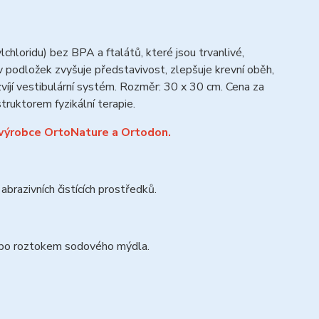
hloridu) bez BPA a ftalátů, které jsou trvanlivé,
v podložek zvyšuje představivost, zlepšuje krevní oběh,
jí vestibulární systém.
Rozměr: 30 x 30 cm. Cena za
ruktorem fyzikální terapie.
 výrobce OrtoNature a Ortodon.
razivních čistících prostředků.
ebo roztokem sodového mýdla.