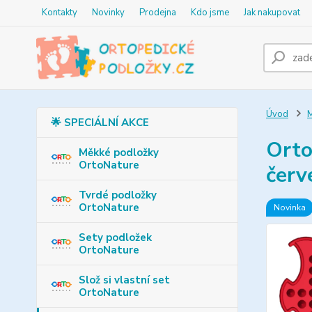
Kontakty
Novinky
Prodejna
Kdo jsme
Jak nakupovat
Úvod
M
🌟 SPECIÁLNÍ AKCE
Orto
Měkké podložky
OrtoNature
červ
Tvrdé podložky
OrtoNature
Novinka
Sety podložek
OrtoNature
Slož si vlastní set
OrtoNature