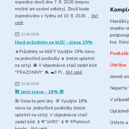
expedice zboží dne 7. 8. 2026 (nejsou
Komple
možné ani osobní odběry). Zboží bude
expedováno v týdnu od 10. 8. 2026. ...
číst
Masážní p
celé
snadno o
podporuje
22.06.2026
kus. Konz
Hurá prázdniny se blíží - sleva 19%
☀️Prázdniny se blíží ‼️ Využijte 19% slevu
Podložky
na jednotlivé podložky ☀️ (nelze uplatnit
Údržba:
na sety). 🐙 V objednávce stačí zadat kód:
"PRAZDNINY“ 🐬 🐢‼️ Pl...
číst celé
Jemně omy
02.06.2026
Neperte v
🌺 Jarní sleva - 18% 🌸
V případ
🌺 Oslavte jarní dny 🌸 Využijte 18%
slevu na jednotlivé podložky (nelze
Opláchně
uplatnit na sety). V objednávce stačí
zadat kód: 🌷🌹"JARO“ 🌷🌹 ‼️Platnost
Otřete a
kupón...
číst celé