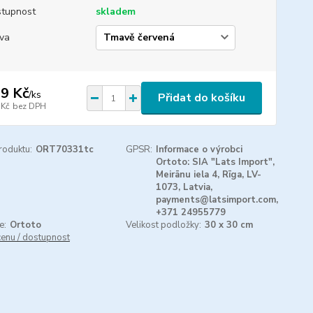
tupnost
skladem
va
9 Kč
/
ks
Přidat do košíku
 Kč
bez DPH
roduktu:
ORT70331tc
GPSR:
Informace o výrobci
Ortoto: SIA "Lats Import",
Meirānu iela 4, Rīga, LV-
1073, Latvia,
payments@latsimport.com,
+371 24955779
e:
Ortoto
Velikost podložky:
30 x 30 cm
cenu / dostupnost