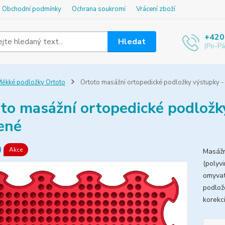
Obchodní podmínky
Ochrana soukromí
Vrácení zboží
+420
Hledat
(Po-Pá
ěkké podložky Ortoto
Ortoto masážní ortopedické podložky výstupky -
to masážní ortopedické podložk
ené
Akce
Masážn
(polyvi
omyvat
podlož
korekc