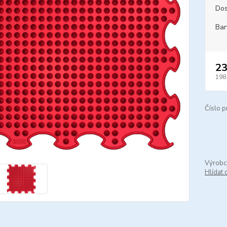
Dos
Bar
23
198
Číslo p
Výrobc
Hlídat 