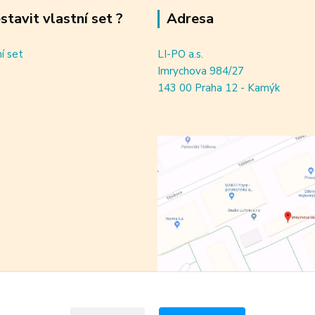
estavit vlastní set ?
Adresa
ní set
LI-PO a.s.
Imrychova 984/27
143 00 Praha 12 - Kamýk