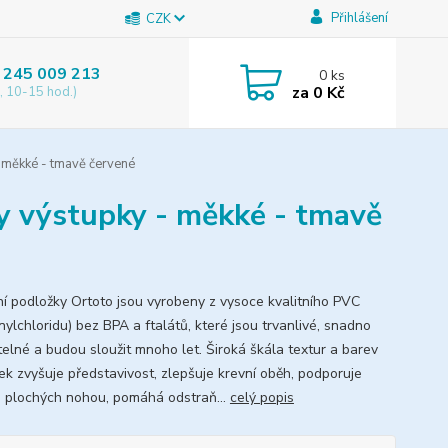
Přihlášení
CZK
 245 009 213
0
ks
za
0 Kč
, 10-15 hod.)
 měkké - tmavě červené
y výstupky - měkké - tmavě
í podložky Ortoto jsou vyrobeny z vysoce kvalitního PVC
nylchloridu) bez BPA a ftalátů, které jsou trvanlivé, snadno
elné a budou sloužit mnoho let. Široká škála textur a barev
ek zvyšuje představivost, zlepšuje krevní oběh, podporuje
i plochých nohou, pomáhá odstraň...
celý popis