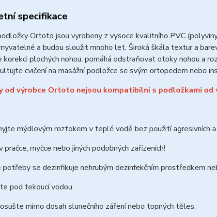
tní specifikace
odložky Ortoto jsou vyrobeny z vysoce kvalitního PVC (polyvinylc
myvatelné a budou sloužit mnoho let.
Široká škála textur a bare
 korekci plochých nohou, pomáhá odstraňovat otoky nohou a rozví
ultujte cvičení na masážní podložce se svým ortopedem nebo inst
 od výrobce Ortoto nejsou kompatibilní s podložkami od
jte mýdlovým roztokem v teplé vodě bez použití agresivních a ab
 pračce, myčce nebo jiných podobných zařízeních!
ě potřeby se dezinfikuje nehrubým dezinfekčním prostředkem n
te pod tekoucí vodou.
 osušte mimo dosah slunečního záření nebo topných těles.