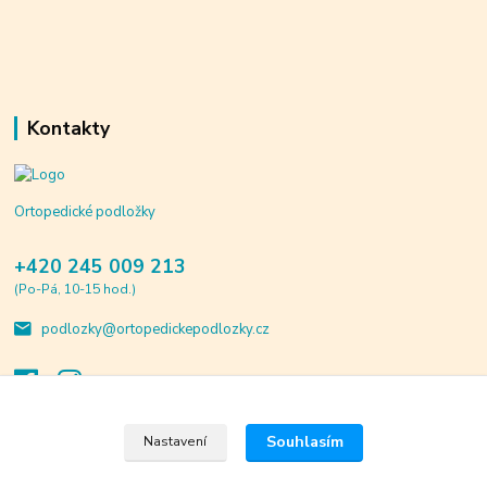
Kontakty
Ortopedické podložky
+420 245 009 213
(Po-Pá, 10-15 hod.)
podlozky@ortopedickepodlozky.cz
Souhlasím
Nastavení
© 2020 ortopedickepodlozky.cz. Všechna práva vyhrazena.