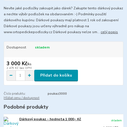
Nevíte jaké podložky zakoupit jako dárek? Zakupte tento dárkový poukaz
a nechte výběr podložek na obdarovaném :-) Podmínky použití
dárkového kupónu: Dárkové poukazy mají platnost 1 rok od zakoupení
Dárkové poukazy jsou určeny výhradně pro nákup na
www.ortopedickepodlozky.cz Dárkové poukazy nelze sm...
celý popis
Dostupnost
skladem
3 000 Kč
/
ks
2 479 Kč
bez DPH
Přidat do košíku
Číslo produktu:
poukaz3000
Hlídat cenu / dostupnost
Podobné produkty
Dárkový poukaz - hodnota 1 000,- Kč
skladem