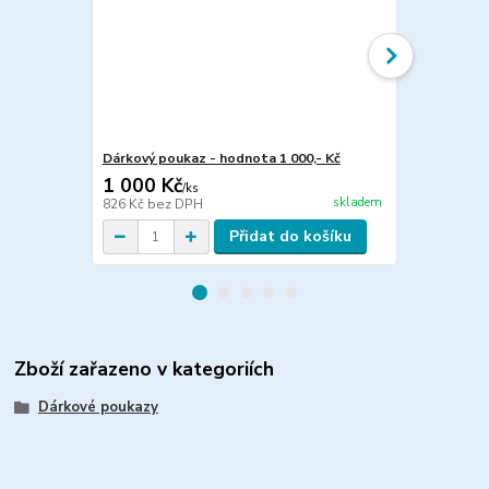
Dárkový poukaz - hodnota 1 000,- Kč
Dárkový pou
1 000 Kč
1 500 Kč
/
ks
skladem
826 Kč
bez DPH
1 240 Kč
bez
Přidat do košíku
Zboží zařazeno v kategoriích
Dárkové poukazy