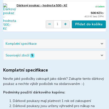
Dárkový poukaz - hodnota 500,- Kč
skladem
500 Kč
/
ks
413 Kč
bez DPH
Přidat do košíku
Kompletní specifikace
Související zboží
5
Kompletní specifikace
Nevíte jaké podložky zakoupit jako dárek? Zakupte tento dárkový
poukaz a nechte výběr podložek na obdarovaném :-)
Podmínky použití dárkového kupónu:
Dárkové poukazy mají platnost 1 rok od zakoupení
Dárkové poukazy jsou určeny výhradně pro nákup na