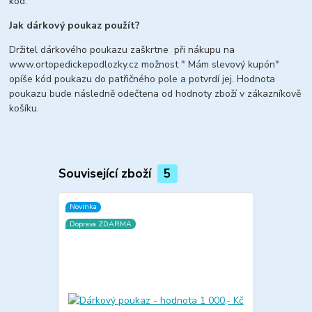
kód.
Jak dárkový poukaz použít?
Držitel dárkového poukazu zaškrtne při nákupu na
www.ortopedickepodlozky.cz možnost " Mám slevový kupón"
opíše kód poukazu do patřičného pole a potvrdí jej. Hodnota
poukazu bude následně odečtena od hodnoty zboží v zákazníkově
košíku.
Související zboží
5
Novinka
TOP produkt
Doprava ZDARMA
Novinka
Doprava ZD