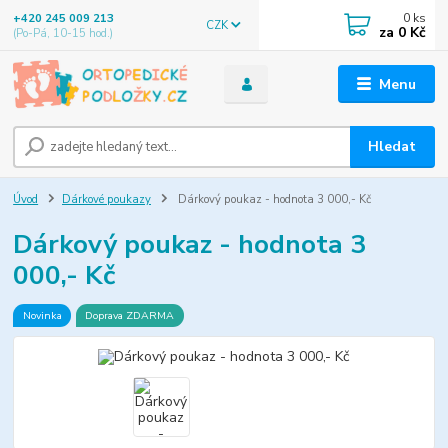
0
ks
+420 245 009 213
CZK
za
0 Kč
(Po-Pá, 10-15 hod.)
Menu
Hledat
Úvod
Dárkové poukazy
Dárkový poukaz - hodnota 3 000,- Kč
Dárkový poukaz - hodnota 3
000,- Kč
Novinka
Doprava ZDARMA