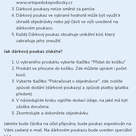
www.ortopedickepodlozky.cz
Dárkové poukazy nelze směnit za peníze
Dárkový poukaz ve vybrané hodnotě může být využit k
úhradě objednávky nebo její části ve výši uvedené na
dárkovém poukazu
Každý Dárkový poukaz obsahuje unikátní kód, který
zabraňuje jeho zneužití
Jak dárkový poukaz získáte?
U vybraného produktu vyberte tlačítko "Přidat do košíku"
Produkt se přesune do košíku. Zde můžete upravit i počet
kusů.
Vyberte tlačítko "Pokračovat v objednávce", zde zvolíte
způsob dodání (dárkové poukazy) a způsob platby (platba
předem).
V následujícím kroku vyplňte dodací údaje, na jaké má být
zásilka doručena.
Zkontrolujte a dokončete objednávku.
Jakmile bude částka na účet připsána, bude poukaz expedován na
Vámi zadaný e-mail. Na dárkovém poukazu bude uveden speciální