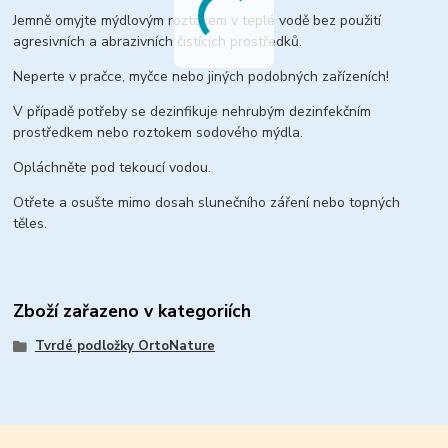
Jemně omyjte mýdlovým roztokem v teplé vodě bez použití
agresivních a abrazivních čistících prostředků.
Neperte v pračce, myčce nebo jiných podobných zařízeních!
V případě potřeby se dezinfikuje nehrubým dezinfekčním
prostředkem nebo roztokem sodového mýdla.
Opláchněte pod tekoucí vodou.
Otřete a osušte mimo dosah slunečního záření nebo topných
těles.
Zboží zařazeno v kategoriích
Tvrdé podložky OrtoNature