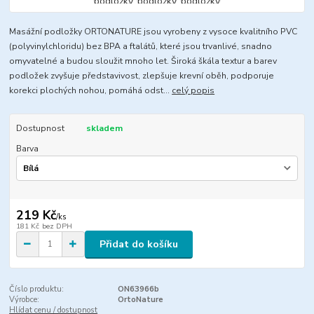
Masážní podložky ORTONATURE jsou vyrobeny z vysoce kvalitního PVC
(polyvinylchloridu) bez BPA a ftalátů, které jsou trvanlivé, snadno
omyvatelné a budou sloužit mnoho let. Široká škála textur a barev
podložek zvyšuje představivost, zlepšuje krevní oběh, podporuje
korekci plochých nohou, pomáhá odst...
celý popis
Dostupnost
skladem
Barva
219 Kč
/
ks
181 Kč
bez DPH
Přidat do košíku
Číslo produktu:
ON63966b
Výrobce:
OrtoNature
Hlídat cenu / dostupnost