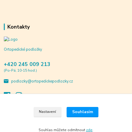
Kontakty
Ortopedické podložky
+420 245 009 213
(Po-Pá, 10-15 hod.)
podlozky@ortopedickepodlozky.cz
Souhlasím
Nastavení
© 2020 ortopedickepodlozky.cz. Všechna práva vyhrazena.
Vytvořeno na
Eshop-rychle.cz
Souhlas můžete odmítnout
zde
.