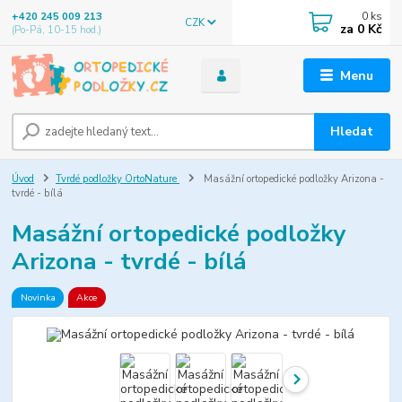
0
ks
+420 245 009 213
CZK
za
0 Kč
(Po-Pá, 10-15 hod.)
Menu
Hledat
Úvod
Tvrdé podložky OrtoNature
Masážní ortopedické podložky Arizona -
tvrdé - bílá
Masážní ortopedické podložky
Arizona - tvrdé - bílá
Novinka
Akce