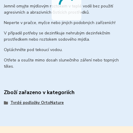
Jemně omyjte mýdlovým roztokem v teplé vodě bez použití
agresivních a abrazivních čistících prostředků.
Neperte v pračce, myčce nebo jiných podobných zařízeních!
V případě potřeby se dezinfikuje nehrubým dezinfekčním
prostředkem nebo roztokem sodového mýdla.
Opláchněte pod tekoucí vodou.
Otřete a osušte mimo dosah slunečního záření nebo topných
těles.
Zboží zařazeno v kategoriích
Tvrdé podložky OrtoNature