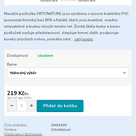
Masážní podložky ORTONATURE jsou vyrobeny z vysoce kvalitního PVC
(polyvinylchloridu) bez BPA a ftalátů, které jsou trvanlivé, snadno
omyvatelné a budou sloužit mnoho let. Široká škála textur a barev
podložek zvyšuje představivost, zlepšuje krevní oběh, podporuje
korekci plochých nohou, pomáhá odst...
celý popis
Dostupnost
skladem
Barva
219 Kč
/
ks
181 Kč
bez DPH
Přidat do košíku
Číslo produktu:
ON63939
Výrobce:
OrtoNature
Hlídat cenu / dostupnost