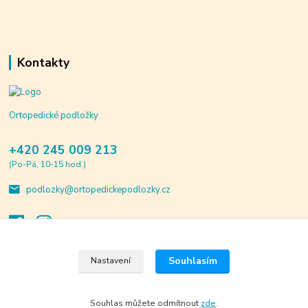
Kontakty
Ortopedické podložky
+420 245 009 213
(Po-Pá, 10-15 hod.)
podlozky@ortopedickepodlozky.cz
Souhlasím
Nastavení
© 2020 ortopedickepodlozky.cz. Všechna práva vyhrazena.
Vytvořeno na
Eshop-rychle.cz
Souhlas můžete odmítnout
zde
.