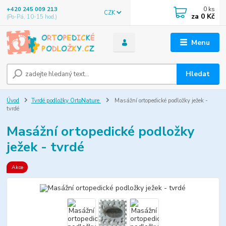
0
ks
+420 245 009 213
CZK
za
0 Kč
(Po-Pá, 10-15 hod.)
Menu
Hledat
Úvod
Tvrdé podložky OrtoNature
Masážní ortopedické podložky ježek -
tvrdé
Masážní ortopedické podložky
ježek - tvrdé
Akce