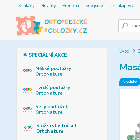
Kontakty
Novinky
Prodejna
Kdo jsme
Jak nakupovat
Úvod
S
🌟 SPECIÁLNÍ AKCE
Masá
Měkké podložky
OrtoNature
Novinka
Tvrdé podložky
OrtoNature
Sety podložek
OrtoNature
Slož si vlastní set
OrtoNature