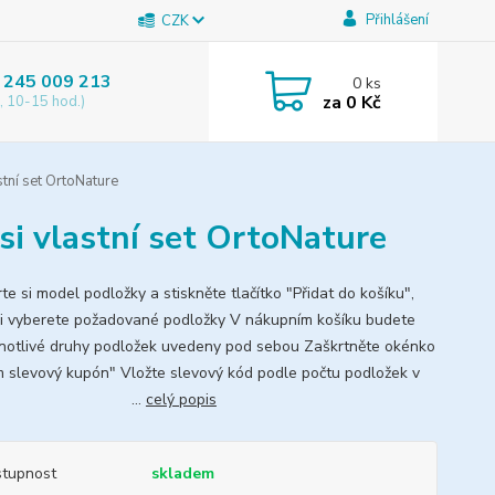
Přihlášení
CZK
 245 009 213
0
ks
za
0 Kč
, 10-15 hod.)
tní set OrtoNature
si vlastní set OrtoNature
e si model podložky a stiskněte tlačítko "Přidat do košíku",
si vyberete požadované podložky V nákupním košíku budete
dnotlivé druhy podložek uvedeny pod sebou Zaškrtněte okénko
 slevový kupón" Vložte slevový kód podle počtu podložek v
šíku: ...
celý popis
tupnost
skladem