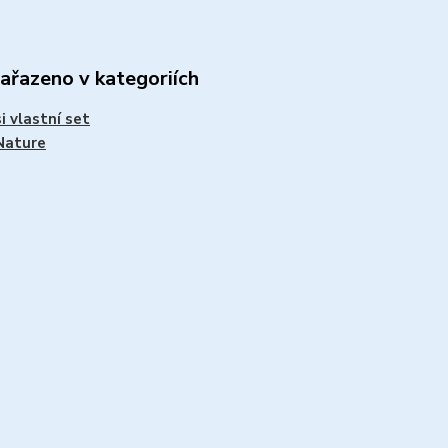
zařazeno v kategoriích
si vlastní set
Nature