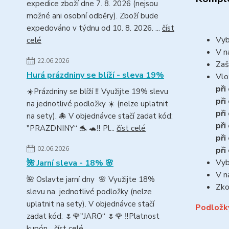
expedice zboží dne 7. 8. 2026 (nejsou
možné ani osobní odběry). Zboží bude
expedováno v týdnu od 10. 8. 2026. ...
číst
Vyb
celé
V n
22.06.2026
Zaš
Hurá prázdniny se blíží - sleva 19%
Vlo
při
☀️Prázdniny se blíží ‼️ Využijte 19% slevu
při
na jednotlivé podložky ☀️ (nelze uplatnit
při
na sety). 🐙 V objednávce stačí zadat kód:
při
"PRAZDNINY“ 🐬 🐢‼️ Pl...
číst celé
při
při
02.06.2026
Vyb
🌺 Jarní sleva - 18% 🌸
V n
🌺 Oslavte jarní dny 🌸 Využijte 18%
Zko
slevu na jednotlivé podložky (nelze
uplatnit na sety). V objednávce stačí
Podložk
zadat kód: 🌷🌹"JARO“ 🌷🌹 ‼️Platnost
kupón...
číst celé