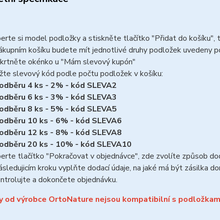
erte si model podložky a stiskněte tlačítko "Přidat do košíku",
ákupním košíku budete mít jednotlivé druhy podložek uvedeny 
krtněte okénko u "Mám slevový kupón"
žte slevový kód podle počtu podložek v košíku:
 odběru 4 ks - 2% - kód SLEVA2
 odběru 6 ks - 3% - kód SLEVA3
 odběru 8 ks - 5% - kód SLEVA5
 odběru 10 ks - 6% - kód SLEVA6
 odběru 12 ks - 8% - kód SLEVA8
 odběru 20 ks - 10% - kód SLEVA10
erte tlačítko "Pokračovat v objednávce", zde zvolíte způsob do
ásledujicím kroku vyplňte dodací údaje, na jaké má být zásilka do
ntrolujte a dokončete objednávku.
y od výrobce OrtoNature nejsou kompatibilní s podložkam