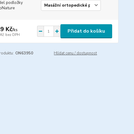
el podložky
oNature
9 Kč
/
ks
Přidat do košíku
 Kč
bez DPH
roduktu:
ON63950
Hlídat cenu / dostupnost