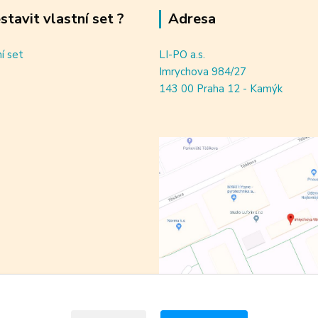
estavit vlastní set ?
Adresa
ní set
LI-PO a.s.
Imrychova 984/27
143 00 Praha 12 - Kamýk