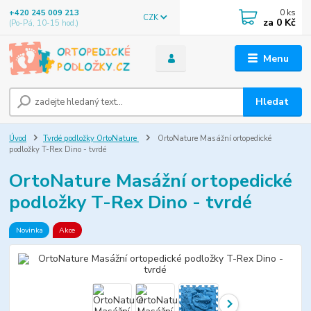
0
ks
+420 245 009 213
CZK
za
0 Kč
(Po-Pá, 10-15 hod.)
Menu
Hledat
Úvod
Tvrdé podložky OrtoNature
OrtoNature Masážní ortopedické
podložky T-Rex Dino - tvrdé
OrtoNature Masážní ortopedické
podložky T-Rex Dino - tvrdé
Novinka
Akce