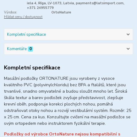
iela 4, Rīga, LV-1073, Latvia, payments@latsimport.com,
+371 24955779
Výrobce:
OrtoNature
Hlídat cenu / dostupnost
Kompletní specifikace
Komentáře
0
Kompletní specifikace
Masážní podložky ORTONATURE jsou vyrobeny z vysoce
kvalitního PVC (polyvinylchloridu) bez BPA a ftalátů, které jsou
trvanlivé, snadno omyvatelné a budou sloužit mnoho let.
Široká
škála textur a barev podložek zvyšuje představivost, zlepšuje
krevní oběh, podporuje korekci plochých nohou, pomáhá
odstraňovat otoky nohou a rozvíjí vestibulární systém.
Rozměr: 25
x 25 cm. Cena za kus. Konzultujte cvičení na masážní podložce se
svým ortopedem nebo instruktorem fyzikální terapie.
Podložky od výrobce OrtoNature nejsou kompatibilní s