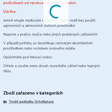
podložkami od výrobce Ortoto a Ortodon.
Údržba:
Jemně omyjte mýdlovým roztokem v teplé vodě bez použití
agresivních a abrazivních čistících prostředků.
Neperte v pračce, myčce nebo jiných podobných zařízeních!
V případě potřeby se dezinfikuje nehrubým dezinfekčním
prostředkem nebo roztokem sodového mýdla.
Opláchněte pod tekoucí vodou.
Otřete a osušte mimo dosah slunečního záření nebo topných
těles.
Zboží zařazeno v kategoriích
Tvrdé podložky OrtoNature