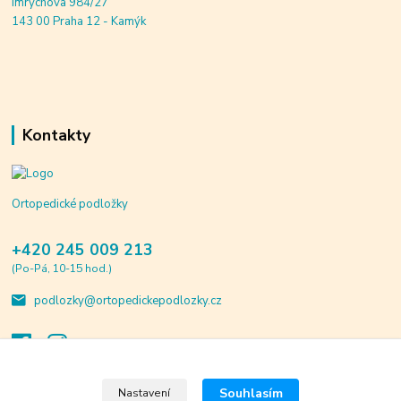
Imrychova 984/27
143 00 Praha 12 - Kamýk
Kontakty
Ortopedické podložky
+420 245 009 213
(Po-Pá, 10-15 hod.)
podlozky@ortopedickepodlozky.cz
Souhlasím
Nastavení