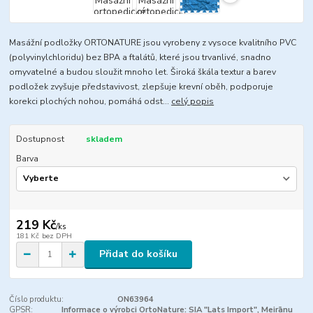
Masážní podložky ORTONATURE jsou vyrobeny z vysoce kvalitního PVC
(polyvinylchloridu) bez BPA a ftalátů, které jsou trvanlivé, snadno
omyvatelné a budou sloužit mnoho let. Široká škála textur a barev
podložek zvyšuje představivost, zlepšuje krevní oběh, podporuje
korekci plochých nohou, pomáhá odst...
celý popis
Dostupnost
skladem
Barva
219 Kč
/
ks
181 Kč
bez DPH
Přidat do košíku
Číslo produktu:
ON63964
GPSR:
Informace o výrobci OrtoNature: SIA "Lats Import", Meirānu