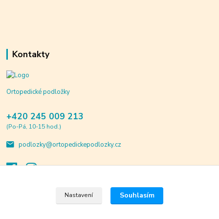
Kontakty
Ortopedické podložky
+420 245 009 213
(Po-Pá, 10-15 hod.)
podlozky@ortopedickepodlozky.cz
Souhlasím
Nastavení
© 2020 ortopedickepodlozky.cz. Všechna práva vyhrazena.