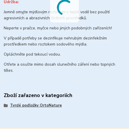
Údržba:
Jemně omyjte mýdlovým roztokem v teplé vodě bez použití
agresivních a abrazivních čistících prostředků.
Neperte v pračce, myčce nebo jiných podobných zařízeních!
V případě potřeby se dezinfikuje nehrubým dezinfekčním
prostředkem nebo roztokem sodového mýdla.
Opláchněte pod tekoucí vodou.
Otřete a osušte mimo dosah slunečního záření nebo topných
těles.
Zboží zařazeno v kategoriích
Tvrdé podložky OrtoNature