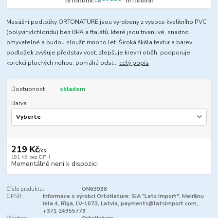
Masážní podložky ORTONATURE jsou vyrobeny z vysoce kvalitního PVC
(polyvinylchloridu) bez BPA a ftalátů, které jsou trvanlivé, snadno
omyvatelné a budou sloužit mnoho let. Široká škála textur a barev
podložek zvyšuje představivost, zlepšuje krevní oběh, podporuje
korekci plochých nohou, pomáhá odst...
celý popis
Dostupnost
skladem
Barva
219 Kč
/
ks
181 Kč
bez DPH
Momentálně není k dispozici
Číslo produktu:
ON63938
GPSR:
Informace o výrobci OrtoNature: SIA "Lats Import", Meirānu
iela 4, Rīga, LV-1073, Latvia, payments@latsimport.com,
+371 24955779