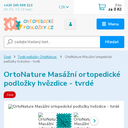
0
ks
+420 245 009 213
CZK
za
0 Kč
(Po-Pá, 10-15 hod.)
Menu
Hledat
Úvod
Tvrdé podložky OrtoNature
OrtoNature Masážní ortopedické
podložky hvězdice - tvrdé
OrtoNature Masážní ortopedické
podložky hvězdice - tvrdé
Akce