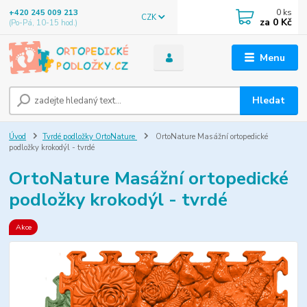
0
ks
+420 245 009 213
CZK
za
0 Kč
(Po-Pá, 10-15 hod.)
Menu
Hledat
Úvod
Tvrdé podložky OrtoNature
OrtoNature Masážní ortopedické
podložky krokodýl - tvrdé
OrtoNature Masážní ortopedické
podložky krokodýl - tvrdé
Akce