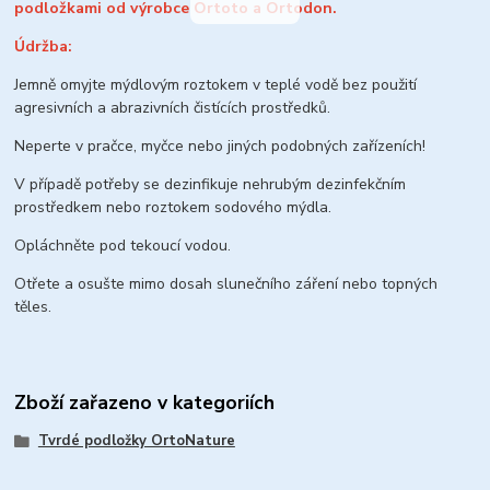
podložkami od výrobce Ortoto a Ortodon.
Údržba:
Jemně omyjte mýdlovým roztokem v teplé vodě bez použití
agresivních a abrazivních čistících prostředků.
Neperte v pračce, myčce nebo jiných podobných zařízeních!
V případě potřeby se dezinfikuje nehrubým dezinfekčním
prostředkem nebo roztokem sodového mýdla.
Opláchněte pod tekoucí vodou.
Otřete a osušte mimo dosah slunečního záření nebo topných
těles.
Zboží zařazeno v kategoriích
Tvrdé podložky OrtoNature