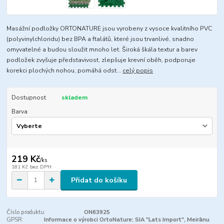
Masážní podložky ORTONATURE jsou vyrobeny z vysoce kvalitního PVC
(polyvinylchloridu) bez BPA a ftalátů, které jsou trvanlivé, snadno
omyvatelné a budou sloužit mnoho let. Široká škála textur a barev
podložek zvyšuje představivost, zlepšuje krevní oběh, podporuje
korekci plochých nohou, pomáhá odst...
celý popis
Dostupnost
skladem
Barva
219 Kč
/
ks
181 Kč
bez DPH
Přidat do košíku
Číslo produktu:
ON63925
GPSR:
Informace o výrobci OrtoNature: SIA "Lats Import", Meirānu