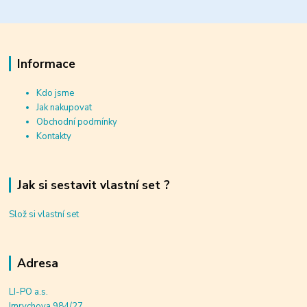
Informace
Kdo jsme
Jak nakupovat
Obchodní podmínky
Kontakty
Jak si sestavit vlastní set ?
Slož si vlastní set
Adresa
LI-PO a.s.
Imrychova 984/27