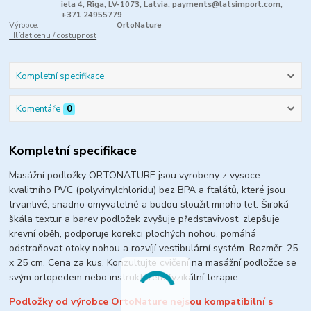
iela 4, Rīga, LV-1073, Latvia, payments@latsimport.com,
+371 24955779
Výrobce:
OrtoNature
Hlídat cenu / dostupnost
Kompletní specifikace
Komentáře
0
Kompletní specifikace
Masážní podložky ORTONATURE jsou vyrobeny z vysoce
kvalitního PVC (polyvinylchloridu) bez BPA a ftalátů, které jsou
trvanlivé, snadno omyvatelné a budou sloužit mnoho let.
Široká
škála textur a barev podložek zvyšuje představivost, zlepšuje
krevní oběh, podporuje korekci plochých nohou, pomáhá
odstraňovat otoky nohou a rozvíjí vestibulární systém.
Rozměr: 25
x 25 cm. Cena za kus. Konzultujte cvičení na masážní podložce se
svým ortopedem nebo instruktorem fyzikální terapie.
Podložky od výrobce OrtoNature nejsou kompatibilní s