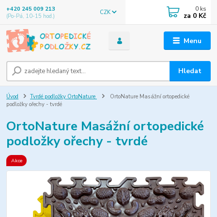
0
ks
+420 245 009 213
CZK
za
0 Kč
(Po-Pá, 10-15 hod.)
Menu
Hledat
Úvod
Tvrdé podložky OrtoNature
OrtoNature Masážní ortopedické
podložky ořechy - tvrdé
OrtoNature Masážní ortopedické
podložky ořechy - tvrdé
Akce