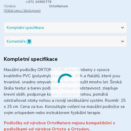
+371 24955779
Výrobce:
OrtoNature
Hlídat cenu / dostupnost
Kompletní specifikace
Komentáře
0
Kompletní specifikace
Masážní podložky ORTONATURE jsou vyrobeny z vysoce
kvalitního PVC (polyvinylchloridu) bez BPA a ftalátů, které jsou
trvanlivé, snadno omyvatelné a budou sloužit mnoho let.
Široká
škála textur a barev podložek zvyšuje představivost, zlepšuje
krevní oběh, podporuje korekci plochých nohou, pomáhá
odstraňovat otoky nohou a rozvíjí vestibulární systém.
Rozměr: 25
x 25 cm. Cena za kus. Konzultujte cvičení na masážní podložce se
svým ortopedem nebo instruktorem fyzikální terapie.
Podložky od výrobce OrtoNature nejsou kompatibilní s
podložkami od výrobce Ortoto a Ortodon.