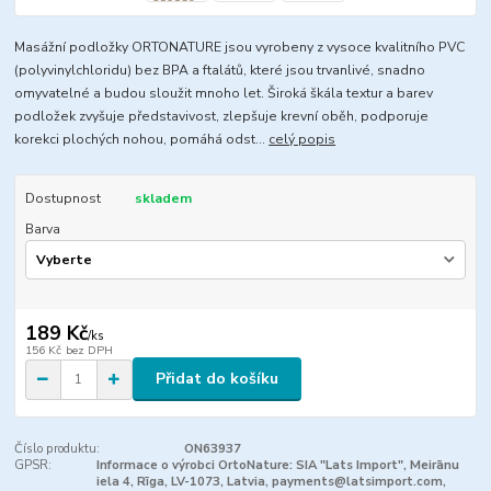
Masážní podložky ORTONATURE jsou vyrobeny z vysoce kvalitního PVC
(polyvinylchloridu) bez BPA a ftalátů, které jsou trvanlivé, snadno
omyvatelné a budou sloužit mnoho let. Široká škála textur a barev
podložek zvyšuje představivost, zlepšuje krevní oběh, podporuje
korekci plochých nohou, pomáhá odst...
celý popis
Dostupnost
skladem
Barva
189 Kč
/
ks
156 Kč
bez DPH
Přidat do košíku
Číslo produktu:
ON63937
GPSR:
Informace o výrobci OrtoNature: SIA "Lats Import", Meirānu
iela 4, Rīga, LV-1073, Latvia, payments@latsimport.com,