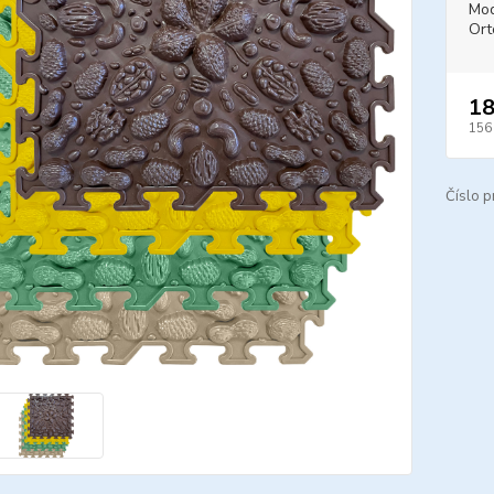
Mod
Ort
18
156
Číslo p