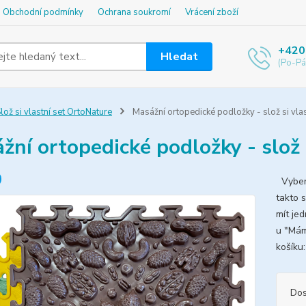
Obchodní podmínky
Ochrana soukromí
Vrácení zboží
+420
Hledat
(Po-Pá
lož si vlastní set OrtoNature
Masážní ortopedické podložky - slož si vlas
žní ortopedické podložky - slož 
Vybert
takto 
mít je
u "Mám
ko
Dos