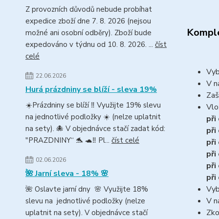
Z provozních důvodů nebude probíhat
expedice zboží dne 7. 8. 2026 (nejsou
Komple
možné ani osobní odběry). Zboží bude
expedováno v týdnu od 10. 8. 2026. ...
číst
celé
Vyb
22.06.2026
V n
Hurá prázdniny se blíží - sleva 19%
Zaš
☀️Prázdniny se blíží ‼️ Využijte 19% slevu
Vlo
na jednotlivé podložky ☀️ (nelze uplatnit
při
na sety). 🐙 V objednávce stačí zadat kód:
při
"PRAZDNINY“ 🐬 🐢‼️ Pl...
číst celé
při
při
02.06.2026
při
🌺 Jarní sleva - 18% 🌸
při
Vyb
🌺 Oslavte jarní dny 🌸 Využijte 18%
V n
slevu na jednotlivé podložky (nelze
Zko
uplatnit na sety). V objednávce stačí