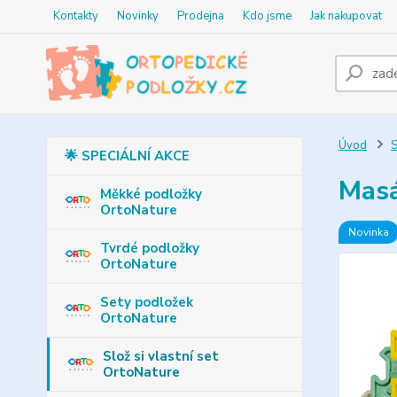
Kontakty
Novinky
Prodejna
Kdo jsme
Jak nakupovat
Úvod
S
🌟 SPECIÁLNÍ AKCE
Masá
Měkké podložky
OrtoNature
Novinka
Tvrdé podložky
OrtoNature
Sety podložek
OrtoNature
Slož si vlastní set
OrtoNature