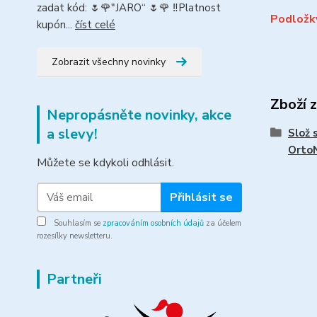
zadat kód: 🌷🌹"JARO“ 🌷🌹 ‼️Platnost
Podložk
kupón...
číst celé
Zobrazit všechny novinky
Zboží 
Nepropásněte novinky, akce
a slevy!
Slož 
Orto
Můžete se kdykoli odhlásit.
Přihlásit se
Souhlasím se
zpracováním osobních údajů
za účelem
rozesílky newsletteru.
Partneři