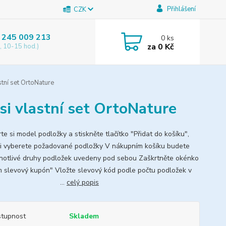
Přihlášení
CZK
 245 009 213
0
ks
za
0 Kč
, 10-15 hod.)
tní set OrtoNature
si vlastní set OrtoNature
e si model podložky a stiskněte tlačítko "Přidat do košíku",
si vyberete požadované podložky V nákupním košíku budete
dnotlivé druhy podložek uvedeny pod sebou Zaškrtněte okénko
 slevový kupón" Vložte slevový kód podle počtu podložek v
šíku: ...
celý popis
tupnost
Skladem