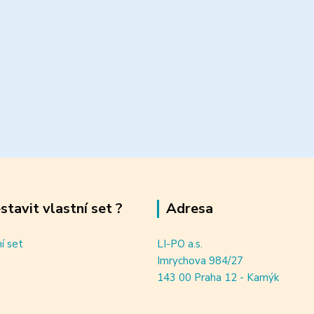
estavit vlastní set ?
Adresa
ní set
LI-PO a.s.
Imrychova 984/27
143 00 Praha 12 - Kamýk