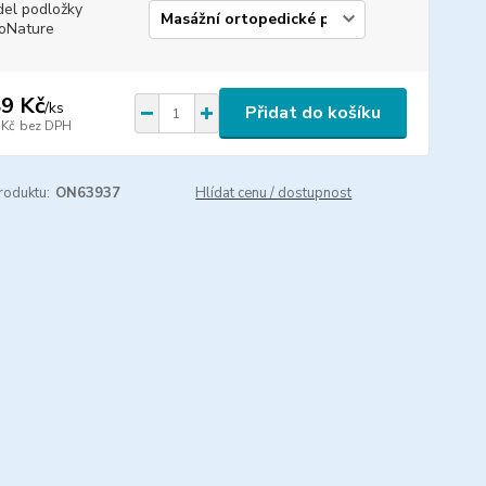
el podložky
oNature
9 Kč
/
ks
Přidat do košíku
 Kč
bez DPH
roduktu:
ON63937
Hlídat cenu / dostupnost