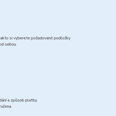
 takto si vyberete požadované podložky
pod sebou
dání a způsob platby.
ručena.