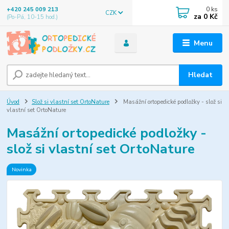
0
ks
+420 245 009 213
CZK
za
0 Kč
(Po-Pá, 10-15 hod.)
Menu
Hledat
Úvod
Slož si vlastní set OrtoNature
Masážní ortopedické podložky - slož si
vlastní set OrtoNature
Masážní ortopedické podložky -
slož si vlastní set OrtoNature
Novinka