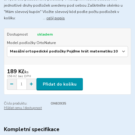
jednotlivé druhy podložek uvedeny pod sebou Zaškrtněte okénko u
"Mám slevový kupón" Vložte slevový kód podle počtu podložek v
košíku: ...
celý popis
Dostupnost
skladem
Model podložky OrtoNature
189 Kč
/
ks
156 Kč
bez DPH
Přidat do košíku
Číslo produktu:
ON63935
Hlídat cenu / dostupnost
Kompletní specifikace