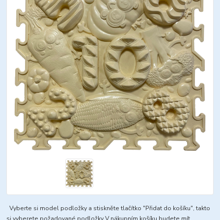
Vyberte si model podložky a stiskněte tlačítko "Přidat do košíku", takto
si vyberete požadované podložky V nákupním košíku budete mít