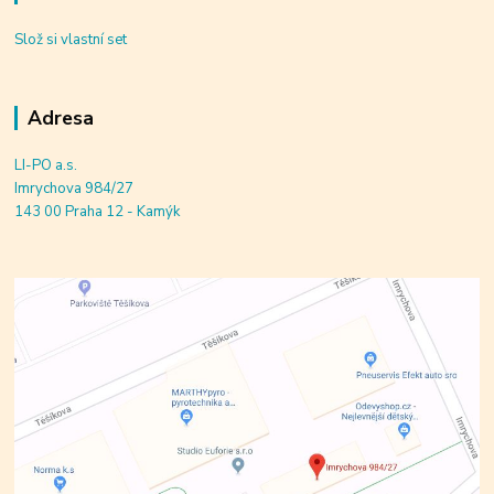
Slož si vlastní set
Adresa
LI-PO a.s.
Imrychova 984/27
143 00 Praha 12 - Kamýk