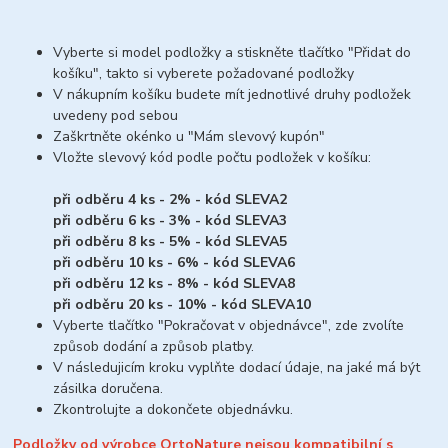
Vyberte si model podložky a stiskněte tlačítko "Přidat do
košíku", takto si vyberete požadované podložky
V nákupním košíku budete mít jednotlivé druhy podložek
uvedeny pod sebou
Zaškrtněte okénko u "Mám slevový kupón"
Vložte slevový kód podle počtu podložek v košíku:
při odběru 4 ks - 2% - kód SLEVA2
při odběru 6 ks - 3% - kód SLEVA3
při odběru 8 ks - 5% - kód SLEVA5
při odběru 10 ks - 6% - kód SLEVA6
při odběru 12 ks - 8% - kód SLEVA8
při odběru 20 ks - 10% - kód SLEVA10
Vyberte tlačítko "Pokračovat v objednávce", zde zvolíte
způsob dodání a způsob platby.
V následujicím kroku vyplňte dodací údaje, na jaké má být
zásilka doručena.
Zkontrolujte a dokončete objednávku.
Podložky od výrobce OrtoNature nejsou kompatibilní s