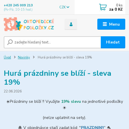
0
ks
+420 245 009 213
CZK
za
0 Kč
(Po-Pá, 10-15 hod.)
Menu
Hledat
Úvod
Novinky
Hurá prázdniny se blíží - sleva 19%
Hurá prázdniny se blíží - sleva
19%
22.06.2026
☀️Prázdniny se blíží ‼️ Využijte
19% slevu
na jednotlivé podložky
☀️
(nelze uplatnit na sety).
🐙 V objednávce stačí zadat kód: "
PRAZDNINY
“ 🐬