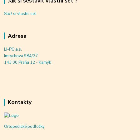
Jak si sestavit vlastní set ?
Slož si vlastní set
Adresa
LI-PO a.s.
Imrychova 984/27
143 00 Praha 12 - Kamýk
Kontakty
Ortopedické podložky