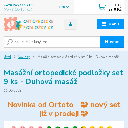
0
ks
+420 245 009 213
CZK
za
0 Kč
(Po-Pá, 10-15 hod.)
Menu
Hledat
Úvod
Novinky
Masážní ortopedické podložky set 9 ks - Duhová masáž
Masážní ortopedické podložky set
9 ks - Duhová masáž
11.05.2023
Novinka od Ortoto - 🧩 nový set
již v prodeji 🧩