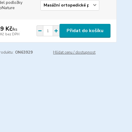
el podložky
oNature
9 Kč
/
ks
Přidat do košíku
 Kč
bez DPH
roduktu:
ON63929
Hlídat cenu / dostupnost