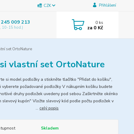
Přihlášení
CZK
 245 009 213
0
ks
za
0 Kč
, 10-15 hod.)
tní set OrtoNature
si vlastní set OrtoNature
e si model podložky a stiskněte tlačítko "Přidat do košíku",
si vyberete požadované podložky V nákupním košíku budete
dnotlivé druhy podložek uvedeny pod sebou Zaškrtněte okénko
 slevový kupón" Vložte slevový kód podle počtu podložek v
šíku: ...
celý popis
tupnost
Skladem