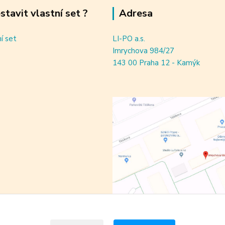
estavit vlastní set ?
Adresa
ní set
LI-PO a.s.
Imrychova 984/27
143 00 Praha 12 - Kamýk