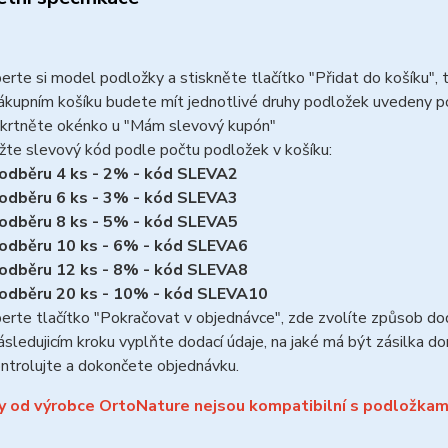
erte si model podložky a stiskněte tlačítko "Přidat do košíku",
ákupním košíku budete mít jednotlivé druhy podložek uvedeny 
krtněte okénko u "Mám slevový kupón"
žte slevový kód podle počtu podložek v košíku:
 odběru 4 ks - 2% - kód SLEVA2
 odběru 6 ks - 3% - kód SLEVA3
 odběru 8 ks - 5% - kód SLEVA5
 odběru 10 ks - 6% - kód SLEVA6
 odběru 12 ks - 8% - kód SLEVA8
 odběru 20 ks - 10% - kód SLEVA10
erte tlačítko "Pokračovat v objednávce", zde zvolíte způsob do
ásledujicím kroku vyplňte dodací údaje, na jaké má být zásilka do
ntrolujte a dokončete objednávku.
y od výrobce OrtoNature nejsou kompatibilní s podložkam