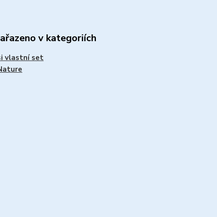
zařazeno v kategoriích
si vlastní set
Nature