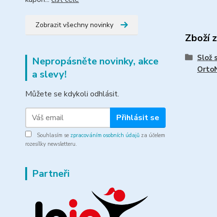
Zobrazit všechny novinky
Zboží 
Slož 
Nepropásněte novinky, akce
Orto
a slevy!
Můžete se kdykoli odhlásit.
Přihlásit se
Souhlasím se
zpracováním osobních údajů
za účelem
rozesílky newsletteru.
Partneři