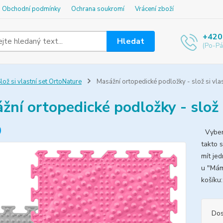
Obchodní podmínky
Ochrana soukromí
Vrácení zboží
+420
Hledat
(Po-Pá
lož si vlastní set OrtoNature
Masážní ortopedické podložky - slož si vlas
žní ortopedické podložky - slož 
Vybert
takto 
mít je
u "Mám
ko
Dos