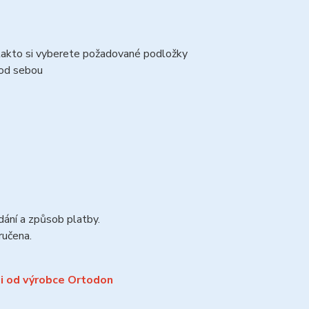
 takto si vyberete požadované podložky
pod sebou
dání a způsob platby.
ručena.
i od výrobce Ortodon