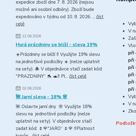
expedice zboží dne 7. 8. 2026 (nejsou
možné ani osobní odběry). Zboží bude
expedováno v týdnu od 10. 8. 2026. ...
číst
Vyb
celé
V n
22.06.2026
Zaš
Hurá prázdniny se blíží - sleva 19%
Vlo
při
☀️Prázdniny se blíží ‼️ Využijte 19% slevu
při
na jednotlivé podložky ☀️ (nelze uplatnit
při
na sety). 🐙 V objednávce stačí zadat kód:
při
"PRAZDNINY“ 🐬 🐢‼️ Pl...
číst celé
při
při
02.06.2026
Vyb
🌺 Jarní sleva - 18% 🌸
V n
🌺 Oslavte jarní dny 🌸 Využijte 18%
Zko
slevu na jednotlivé podložky (nelze
uplatnit na sety). V objednávce stačí
Podložk
zadat kód: 🌷🌹"JARO“ 🌷🌹 ‼️Platnost
kupón...
číst celé