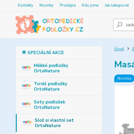
Kontakty
Novinky
Prodejna
Kdo jsme
Jak nakupovat
Úvod
S
🌟 SPECIÁLNÍ AKCE
Masá
Měkké podložky
OrtoNature
Novinka
Tvrdé podložky
OrtoNature
Sety podložek
OrtoNature
Slož si vlastní set
OrtoNature