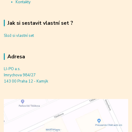
Kontakty
Jak si sestavit vlastní set ?
Slož si vlastní set
Adresa
LI-PO a.s.
Imrychova 984/27
143 00 Praha 12 - Kamýk