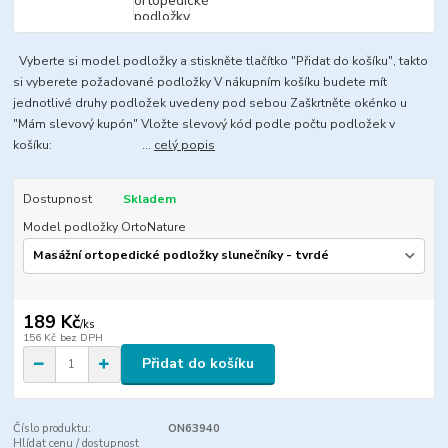
Vyberte si model podložky a stiskněte tlačítko "Přidat do košíku", takto
si vyberete požadované podložky V nákupním košíku budete mít
jednotlivé druhy podložek uvedeny pod sebou Zaškrtněte okénko u
"Mám slevový kupón" Vložte slevový kód podle počtu podložek v
košíku: ...
celý popis
Dostupnost
Skladem
Model podložky OrtoNature
189 Kč
/
ks
156 Kč
bez DPH
Přidat do košíku
Číslo produktu:
ON63940
Hlídat cenu / dostupnost