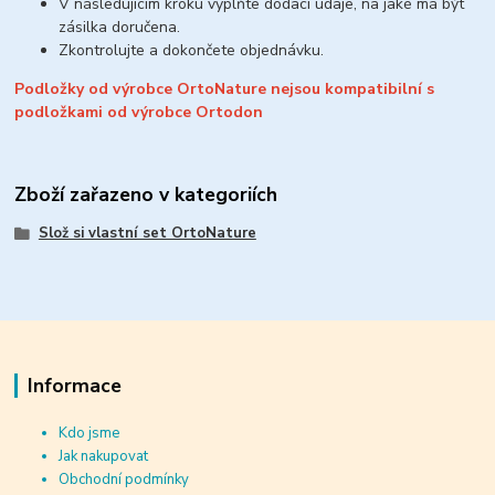
V následujicím kroku vyplňte dodací údaje, na jaké má být
zásilka doručena.
Zkontrolujte a dokončete objednávku.
Podložky od výrobce OrtoNature nejsou kompatibilní s
podložkami od výrobce Ortodon
Zboží zařazeno v kategoriích
Slož si vlastní set OrtoNature
Informace
Kdo jsme
Jak nakupovat
Obchodní podmínky