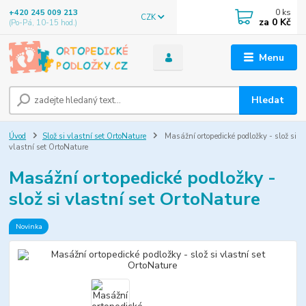
0
ks
+420 245 009 213
CZK
za
0 Kč
(Po-Pá, 10-15 hod.)
Menu
Hledat
Úvod
Slož si vlastní set OrtoNature
Masážní ortopedické podložky - slož si
vlastní set OrtoNature
Masážní ortopedické podložky -
slož si vlastní set OrtoNature
Novinka