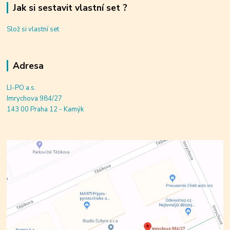
Jak si sestavit vlastní set ?
Slož si vlastní set
Adresa
LI-PO a.s.
Imrychova 984/27
143 00 Praha 12 - Kamýk