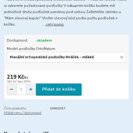
si vyberete požadované podložky V nákupním košíku budete mít
jednotlivé druhy podložek uvedeny pod sebou Zaškrtněte okénko u
"Mám slevový kupón" Vložte slevový kód podle počtu podložek v
košíku: ...
celý popis
Dostupnost
skladem
Model podložky OrtoNature
219 Kč
/
ks
181 Kč
bez DPH
Přidat do košíku
Číslo produktu:
ON60097
Hlídat cenu / dostupnost