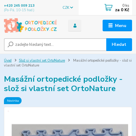
0
ks
+420 245 009 213
CZK
za
0 Kč
(Po-Pá, 10-15 hod.)
Menu
Hledat
Úvod
Slož si vlastní set OrtoNature
Masážní ortopedické podložky - slož si
vlastní set OrtoNature
Masážní ortopedické podložky -
slož si vlastní set OrtoNature
Novinka