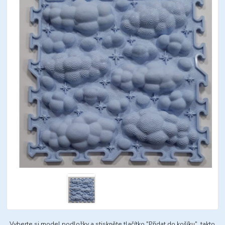
Vyberte si model podložky a stiskněte tlačítko "Přidat do košíku", takto