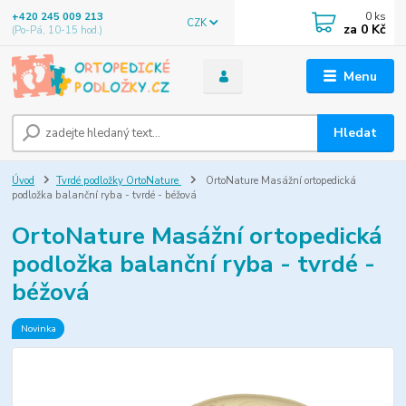
0
ks
+420 245 009 213
CZK
za
0 Kč
(Po-Pá, 10-15 hod.)
Menu
Hledat
Úvod
Tvrdé podložky OrtoNature
OrtoNature Masážní ortopedická
podložka balanční ryba - tvrdé - béžová
OrtoNature Masážní ortopedická
podložka balanční ryba - tvrdé -
béžová
Novinka