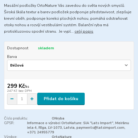
Masážní podložky OrtoNature Vás zavedou do světa nových smyslů.
Široká škála textur a barev podložek podporuje představivost, zlepšuje
krevní oběh, podporuje korekci plochých nohou, pomáhá odstraňovat
otoky nohou a rozvíjí vestibulární systém. Balanční ryba má
protiskluzovou spodní stranu. Je vypl...
celý popis
Dostupnost
skladem
Barva
299 Kč
/
ks
247 Kč
bez DPH
Přidat do košíku
Číslo produktu:
ONryba
GPSR:
Informace o výrobci OrtoNature: SIA "Lats Import", Meirānu
iela 4, Rīga, LV-1073, Latvia, payments@latsimport.com,
+371 24955779
Výrobce:
OrtoNature