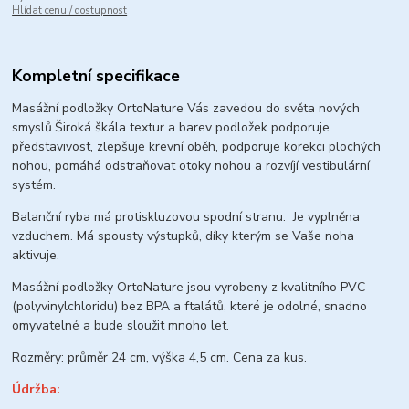
Hlídat cenu / dostupnost
Kompletní specifikace
Masážní podložky OrtoNature Vás zavedou do světa nových
smyslů.
Široká škála textur a barev podložek podporuje
představivost, zlepšuje krevní oběh, podporuje korekci plochých
nohou, pomáhá odstraňovat otoky nohou a rozvíjí vestibulární
systém.
Balanční ryba má protiskluzovou spodní stranu. Je vyplněna
vzduchem. Má spousty výstupků, díky kterým se Vaše noha
aktivuje.
Masážní podložky OrtoNature jsou vyrobeny z kvalitního PVC
(polyvinylchloridu) bez BPA a ftalátů, které je odolné, snadno
omyvatelné a bude sloužit mnoho let.
Rozměry: průměr 24 cm, výška 4,5 cm. Cena za kus.
Údržba: