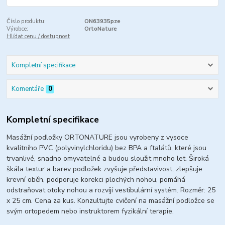
Číslo produktu:
ON63935pze
Výrobce:
OrtoNature
Hlídat cenu / dostupnost
Kompletní specifikace
Komentáře
0
Kompletní specifikace
Masážní podložky ORTONATURE jsou vyrobeny z vysoce
kvalitního PVC (polyvinylchloridu) bez BPA a ftalátů, které jsou
trvanlivé, snadno omyvatelné a budou sloužit mnoho let.
Široká
škála textur a barev podložek zvyšuje představivost, zlepšuje
krevní oběh, podporuje korekci plochých nohou, pomáhá
odstraňovat otoky nohou a rozvíjí vestibulární systém.
Rozměr: 25
x 25 cm. Cena za kus. Konzultujte cvičení na masážní podložce se
svým ortopedem nebo instruktorem fyzikální terapie.