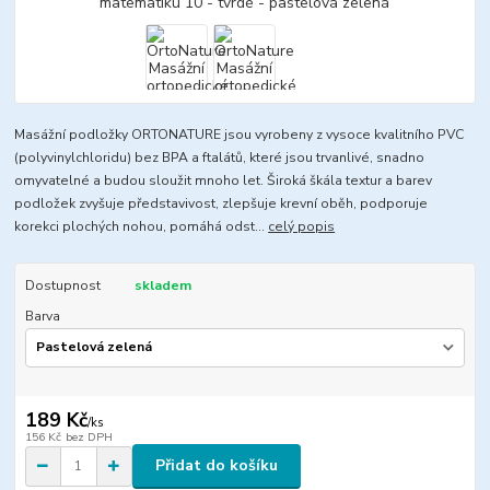
Masážní podložky ORTONATURE jsou vyrobeny z vysoce kvalitního PVC
(polyvinylchloridu) bez BPA a ftalátů, které jsou trvanlivé, snadno
omyvatelné a budou sloužit mnoho let. Široká škála textur a barev
podložek zvyšuje představivost, zlepšuje krevní oběh, podporuje
korekci plochých nohou, pomáhá odst...
celý popis
Dostupnost
skladem
Barva
189 Kč
/
ks
156 Kč
bez DPH
Přidat do košíku