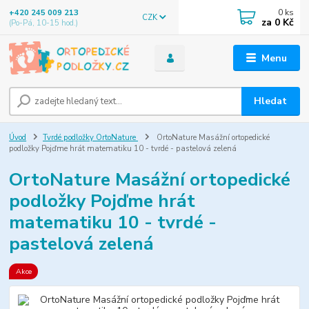
0
ks
+420 245 009 213
CZK
za
0 Kč
(Po-Pá, 10-15 hod.)
Menu
Hledat
Úvod
Tvrdé podložky OrtoNature
OrtoNature Masážní ortopedické
podložky Pojďme hrát matematiku 10 - tvrdé - pastelová zelená
OrtoNature Masážní ortopedické
podložky Pojďme hrát
matematiku 10 - tvrdé -
pastelová zelená
Akce