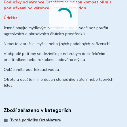
Podložky od výrobce OrtoNature nejsou kompatibilní s
podložkami od výrobce Ortoto a Ortodon.
Údržba:
Jemně omyjte mýdlovým roztokem v teplé vodě bez použití
agresivních a abrazivních čistících prostředků.
Neperte v pračce, myčce nebo jiných podobných zařízeních!
V případě potřeby se dezinfikuje nehrubým dezinfekčním
prostředkem nebo roztokem sodového mýdla.
Opláchněte pod tekoucí vodou.
Otřete a osušte mimo dosah slunečního záření nebo topných
těles.
Zboží zařazeno v kategoriích
Tvrdé podložky OrtoNature