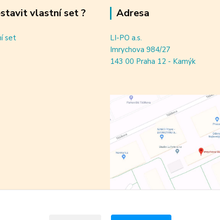
estavit vlastní set ?
Adresa
ní set
LI-PO a.s.
Imrychova 984/27
143 00 Praha 12 - Kamýk