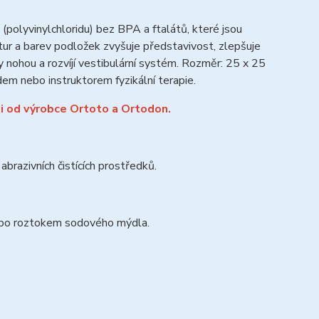
lyvinylchloridu) bez BPA a ftalátů, které jsou
tur a barev podložek zvyšuje představivost, zlepšuje
nohou a rozvíjí vestibulární systém.
Rozměr: 25 x 25
em nebo instruktorem fyzikální terapie.
i od výrobce Ortoto a Ortodon.
razivních čistících prostředků.
ebo roztokem sodového mýdla.