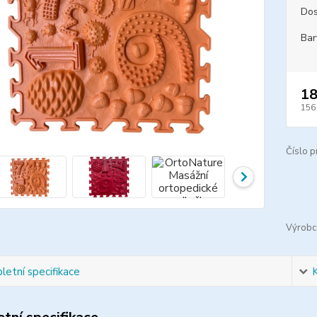
Dos
Bar
18
156
Číslo p
Výrobc
etní specifikace