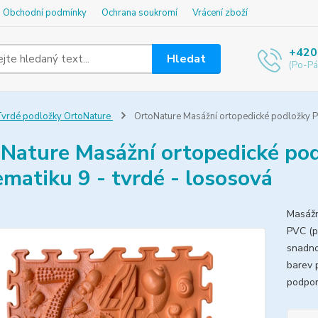
Obchodní podmínky
Ochrana soukromí
Vrácení zboží
+420
Hledat
(Po-Pá
vrdé podložky OrtoNature
OrtoNature Masážní ortopedické podložky Po
Nature Masážní ortopedické pod
matiku 9 - tvrdé - lososová
Masážn
PVC (po
snadno
barev 
podpor