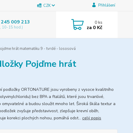
Přihlášení
CZK
 245 009 213
0
ks
za
0 Kč
, 10-15 hod.)
jďme hrát matematiku 9 - tvrdé - lososová
ložky Pojďme hrát
í podložky ORTONATURE jsou vyrobeny z vysoce kvalitního
lyvinylchloridu) bez BPA a ftalátů, které jsou trvanlivé,
 omyvatelné a budou sloužit mnoho let. Široká škála textur a
podložek zvyšuje představivost, zlepšuje krevní oběh,
uje korekci plochých nohou, pomáhá odst...
celý popis