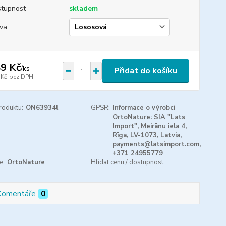
tupnost
skladem
va
9 Kč
/
ks
Přidat do košíku
 Kč
bez DPH
roduktu:
ON63934l
GPSR:
Informace o výrobci
OrtoNature: SIA "Lats
Import", Meirānu iela 4,
Rīga, LV-1073, Latvia,
payments@latsimport.com,
+371 24955779
e:
OrtoNature
Hlídat cenu / dostupnost
Komentáře
0