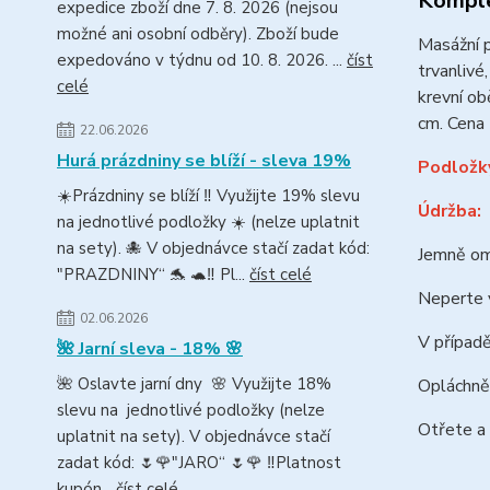
Komple
expedice zboží dne 7. 8. 2026 (nejsou
možné ani osobní odběry). Zboží bude
Masážní 
expedováno v týdnu od 10. 8. 2026. ...
číst
trvanlivé
celé
krevní ob
cm. Cena 
22.06.2026
Hurá prázdniny se blíží - sleva 19%
Podložky
☀️Prázdniny se blíží ‼️ Využijte 19% slevu
Údržba:
na jednotlivé podložky ☀️ (nelze uplatnit
na sety). 🐙 V objednávce stačí zadat kód:
Jemně omy
"PRAZDNINY“ 🐬 🐢‼️ Pl...
číst celé
Neperte v
02.06.2026
V případ
🌺 Jarní sleva - 18% 🌸
🌺 Oslavte jarní dny 🌸 Využijte 18%
Opláchně
slevu na jednotlivé podložky (nelze
Otřete a
uplatnit na sety). V objednávce stačí
zadat kód: 🌷🌹"JARO“ 🌷🌹 ‼️Platnost
kupón...
číst celé