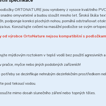
tní specifikace
podložky ORTONATURE jsou vyrobeny z vysoce kvalitního PVC (po
, snadno omyvatelné a budou sloužit mnoho let.
Široká škála tex
ěh, podporuje korekci plochých nohou, pomáhá odstraňovat otoky 
za kus. Konzultujte cvičení na masážní podložce se svým ortoped
 od výrobce OrtoNature nejsou kompatibilní s podložkam
jte mýdlovým roztokem v teplé vodě bez použití agresivních a ab
 pračce, myčce nebo jiných podobných zařízeních!
ě potřeby se dezinfikuje nehrubým dezinfekčním prostředkem n
te pod tekoucí vodou.
 osušte mimo dosah slunečního záření nebo topných těles.