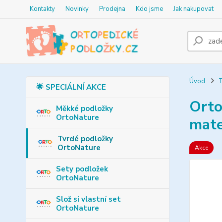
Kontakty
Novinky
Prodejna
Kdo jsme
Jak nakupovat
Úvod
T
🌟 SPECIÁLNÍ AKCE
Orto
Měkké podložky
OrtoNature
mate
Tvrdé podložky
OrtoNature
Akce
Sety podložek
OrtoNature
Slož si vlastní set
OrtoNature