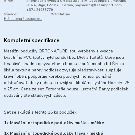
GPSR:
Informace o výrobci OrtoNature: SIA "Lats Import", Meirānu
iela 4, Rīga, LV-1073, Latvia, payments@latsimport.com,
+371 24955779
Výrobce:
OrtoNature
Hlídat cenu / dostupnost
Kompletní specifikace
Masážní podložky ORTONATURE jsou vyrobeny z vysoce
kvalitního PVC (polyvinylchloridu) bez BPA a ftalátů, které jsou
trvanlivé, snadno omyvatelné a budou sloužit mnoho let.
Široká
škála textur a barev podložek zvyšuje představivost, zlepšuje
krevní oběh, podporuje korekci plochých nohou, pomáhá
odstraňovat otoky nohou a rozvíjí vestibulární systém. Rozměr: 25
x 25 cm. Cena za set. Fotografie pouze ilustrační. Barvy podložek
dodávány dle skladových zásob.
Set se skládá z těchto 16 ks podložek:
1x Masážní ortopedické podložky mušle - měkké
1x Masážní ortopedické podložky tráva - měkké