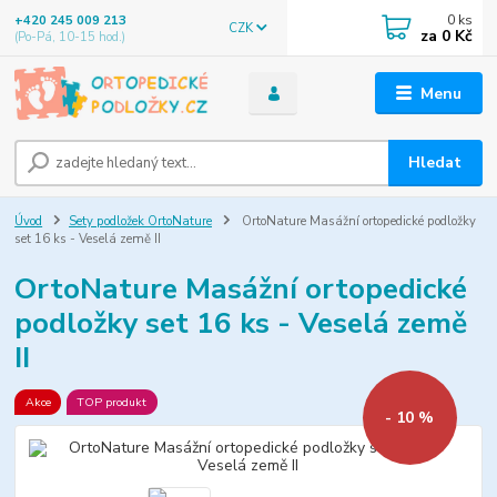
0
ks
+420 245 009 213
CZK
za
0 Kč
(Po-Pá, 10-15 hod.)
Menu
Hledat
Úvod
Sety podložek OrtoNature
OrtoNature Masážní ortopedické podložky
set 16 ks - Veselá země II
OrtoNature Masážní ortopedické
podložky set 16 ks - Veselá země
II
Akce
TOP produkt
- 10 %