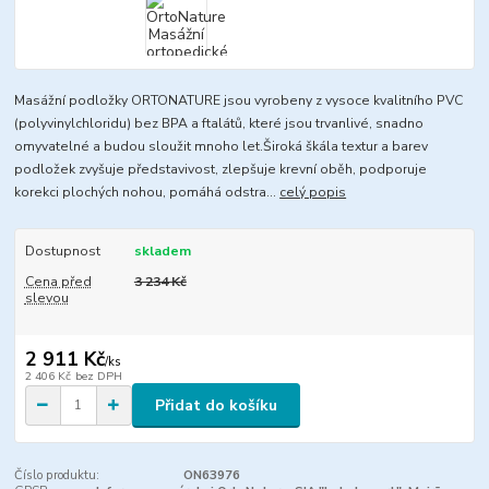
Masážní podložky ORTONATURE jsou vyrobeny z vysoce kvalitního PVC
(polyvinylchloridu) bez BPA a ftalátů, které jsou trvanlivé, snadno
omyvatelné a budou sloužit mnoho let.Široká škála textur a barev
podložek zvyšuje představivost, zlepšuje krevní oběh, podporuje
korekci plochých nohou, pomáhá odstra...
celý popis
Dostupnost
skladem
Cena před
3 234 Kč
slevou
2 911 Kč
/
ks
2 406 Kč
bez DPH
Přidat do košíku
Číslo produktu:
ON63976