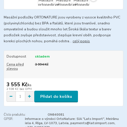
Masážní podložky ORTONATURE jsou vyrobeny z vysoce kvalitního PVC
(polyvinylchloridu) bez BPA a ftalátů, které jsou trvanlivé, snadno
omyvatelné a budou sloužit mnoho let.Široká škála textur a barev
podložek zvyšuje představivost, zlepšuje krevní oběh, podporuje
korekci plochých nohou, pomáhá odstra...
celý popis
Dostupnost
skladem
Cena před
3 994 Kč
slevou
3 555 Kč
/
ks
2 938 Kč
bez DPH
Přidat do košíku
Číslo produktu:
ON640081
GPSR:
Informace o výrobci OrtoNature: SIA "Lats Import", Meirānu
iela 4, Rīga, LV-1073, Latvia, payments@latsimport.com,