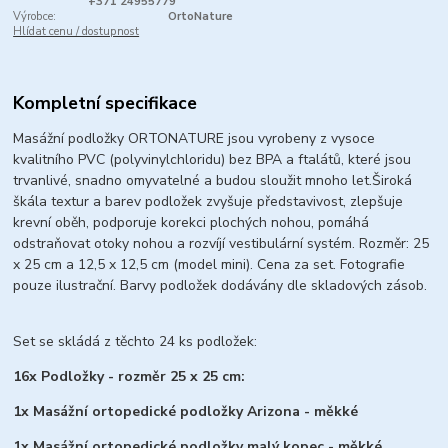
+371 24955779
Výrobce:
OrtoNature
Hlídat cenu / dostupnost
Kompletní specifikace
Masážní podložky ORTONATURE jsou vyrobeny z vysoce
kvalitního PVC (polyvinylchloridu) bez BPA a ftalátů, které jsou
trvanlivé, snadno omyvatelné a budou sloužit mnoho let.
Široká
škála textur a barev podložek zvyšuje představivost, zlepšuje
krevní oběh, podporuje korekci plochých nohou, pomáhá
odstraňovat otoky nohou a rozvíjí vestibulární systém. Rozměr: 25
x 25 cm a 12,5 x 12,5 cm (model mini). Cena za set. Fotografie
pouze ilustrační. Barvy podložek dodávány dle skladových zásob.
Set se skládá z těchto 24 ks podložek:
16x Podložky - rozměr 25 x 25 cm:
1x Masážní ortopedické podložky Arizona - měkké
1x Masážní ortopedické podložky malý kopec - měkké