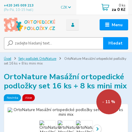
0
ks
+420 245 009 213
CZK
za
0 Kč
(Po-Pá, 10-15 hod.)
Menu
Hledat
Úvod
Sety podložek OrtoNature
OrtoNature Masážní ortopedické podložky
set 16 ks + 8 ks mini mix
OrtoNature Masážní ortopedické
podložky set 16 ks + 8 ks mini mix
Novinka
Akce
- 11 %