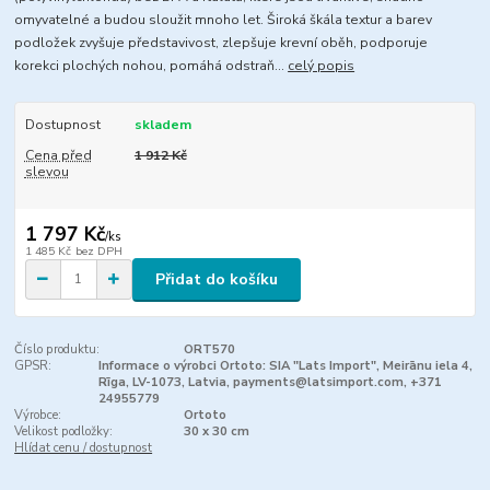
omyvatelné a budou sloužit mnoho let. Široká škála textur a barev
podložek zvyšuje představivost, zlepšuje krevní oběh, podporuje
korekci plochých nohou, pomáhá odstraň...
celý popis
Dostupnost
skladem
Cena před
1 912 Kč
slevou
1 797 Kč
/
ks
1 485 Kč
bez DPH
Přidat do košíku
Číslo produktu:
ORT570
GPSR:
Informace o výrobci Ortoto: SIA "Lats Import", Meirānu iela 4,
Rīga, LV-1073, Latvia, payments@latsimport.com, +371
24955779
Výrobce:
Ortoto
Velikost podložky:
30 x 30 cm
Hlídat cenu / dostupnost