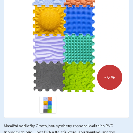
- 6 %
Masážní podložky Ortoto jsou vyrobeny z vysoce kvalitního PVC
(polyvinylchloridu) bez BPA a ftalátů, které jsou trvanlivé, snadno