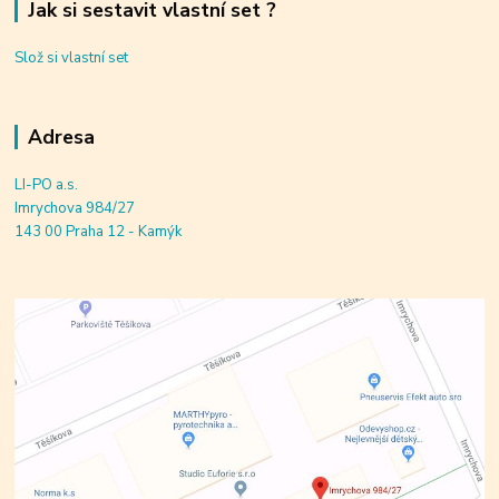
Jak si sestavit vlastní set ?
Slož si vlastní set
Adresa
LI-PO a.s.
Imrychova 984/27
143 00 Praha 12 - Kamýk