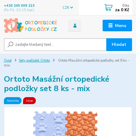
0
ks
+420 245 009 213
CZK
za
0 Kč
(Po-Pá, 10-15 hod.)
Menu
Hledat
Úvod
Sety podložek Ortoto
Ortoto Masážní ortopedické podložky set 8 ks -
mix
Ortoto Masážní ortopedické
podložky set 8 ks - mix
Novinka
Akce