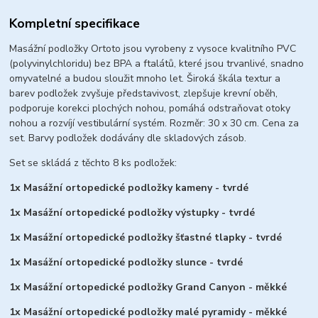
Kompletní specifikace
Masážní podložky Ortoto jsou vyrobeny z vysoce kvalitního PVC
(polyvinylchloridu) bez BPA a ftalátů, které jsou trvanlivé, snadno
omyvatelné a budou sloužit mnoho let.
Široká škála textur a
barev podložek zvyšuje představivost, zlepšuje krevní oběh,
podporuje korekci plochých nohou, pomáhá odstraňovat otoky
nohou a rozvíjí vestibulární systém.
Rozměr: 30 x 30 cm.
Cena za
set. Barvy podložek dodávány dle skladových zásob.
Set se skládá z těchto 8 ks podložek:
1x Masážní ortopedické podložky kameny - tvrdé
1x Masážní ortopedické podložky výstupky - tvrdé
1x Masážní ortopedické podložky šťastné tlapky - tvrdé
1x Masážní ortopedické podložky slunce - tvrdé
1x Masážní ortopedické podložky Grand Canyon - měkké
1x Masážní ortopedické podložky malé pyramidy - měkké