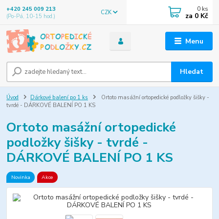
0
ks
+420 245 009 213
CZK
za
0 Kč
(Po-Pá, 10-15 hod.)
Menu
Hledat
Úvod
Dárkové balení po 1 ks
Ortoto masážní ortopedické podložky šišky -
tvrdé - DÁRKOVÉ BALENÍ PO 1 KS
Ortoto masážní ortopedické
podložky šišky - tvrdé -
DÁRKOVÉ BALENÍ PO 1 KS
Novinka
Akce