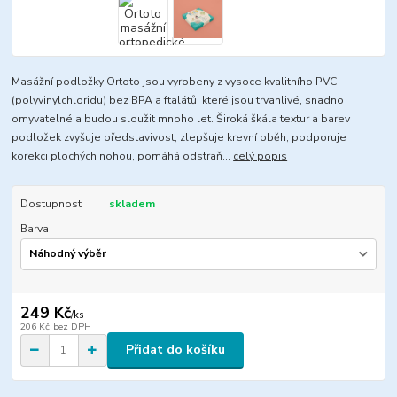
Masážní podložky Ortoto jsou vyrobeny z vysoce kvalitního PVC
(polyvinylchloridu) bez BPA a ftalátů, které jsou trvanlivé, snadno
omyvatelné a budou sloužit mnoho let. Široká škála textur a barev
podložek zvyšuje představivost, zlepšuje krevní oběh, podporuje
korekci plochých nohou, pomáhá odstraň...
celý popis
Dostupnost
skladem
Barva
249 Kč
/
ks
206 Kč
bez DPH
Přidat do košíku