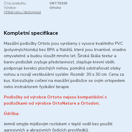
Číslo produktu:
ORT70335
Výrobce:
Ortoto
Hlídat cenu / dostupnost
Kompletní specifikace
Masážní podložky Ortoto jsou vyrobeny z vysoce kvalitního PVC
(polyvinylchloridu) bez BPA a ftalátů, které jsou trvanlivé, snadno
omyvatelné a budou sloužit mnoho let.
Široká škála textur a
barev podložek zvyšuje představivost, zlepšuje krevní oběh,
podporuje korekci plochých nohou, pomáhá odstraňovat otoky
nohou a rozvíjí vestibulární systém.
Rozměr: 30 x 30 cm. Cena za
kus. Konzultujte cvičení na masážní podložce se svým ortopedem
nebo instruktorem fyzikální terapie.
Podložky od výrobce Ortoto nejsou kompatibilní s
podložkami od výrobce OrtoNature a Ortodon.
Údržba:
Jemně omyjte mýdlovým roztokem v teplé vodě bez použití
agresivních a abrazivních čistících prostředků.