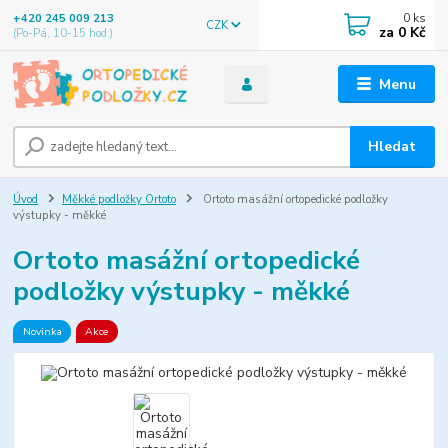
0
ks
+420 245 009 213
CZK
za
0 Kč
(Po-Pá, 10-15 hod.)
Menu
Hledat
Úvod
Měkké podložky Ortoto
Ortoto masážní ortopedické podložky
výstupky - měkké
Ortoto masážní ortopedické
podložky výstupky - měkké
Novinka
Akce