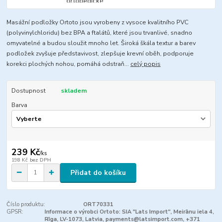
Masážní podložky Ortoto jsou vyrobeny z vysoce kvalitního PVC
(polyvinylchloridu) bez BPA a ftalátů, které jsou trvanlivé, snadno
omyvatelné a budou sloužit mnoho let. Široká škála textur a barev
podložek zvyšuje představivost, zlepšuje krevní oběh, podporuje
korekci plochých nohou, pomáhá odstraň...
celý popis
Dostupnost
skladem
Barva
239 Kč
/
ks
198 Kč
bez DPH
Přidat do košíku
Číslo produktu:
ORT70331
GPSR:
Informace o výrobci Ortoto: SIA "Lats Import", Meirānu iela 4,
Rīga, LV-1073, Latvia, payments@latsimport.com, +371