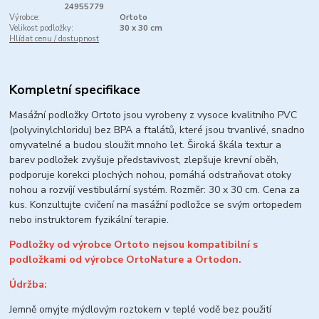
24955779
Výrobce:
Ortoto
Velikost podložky:
30 x 30 cm
Hlídat cenu / dostupnost
Kompletní specifikace
Masážní podložky Ortoto jsou vyrobeny z vysoce kvalitního PVC
(polyvinylchloridu) bez BPA a ftalátů, které jsou trvanlivé, snadno
omyvatelné a budou sloužit mnoho let.
Široká škála textur a
barev podložek zvyšuje představivost, zlepšuje krevní oběh,
podporuje korekci plochých nohou, pomáhá odstraňovat otoky
nohou a rozvíjí vestibulární systém.
Rozměr: 30 x 30 cm. Cena za
kus. Konzultujte cvičení na masážní podložce se svým ortopedem
nebo instruktorem fyzikální terapie.
Podložky od výrobce Ortoto nejsou kompatibilní s
podložkami od výrobce OrtoNature a Ortodon.
Údržba:
Jemně omyjte mýdlovým roztokem v teplé vodě bez použití