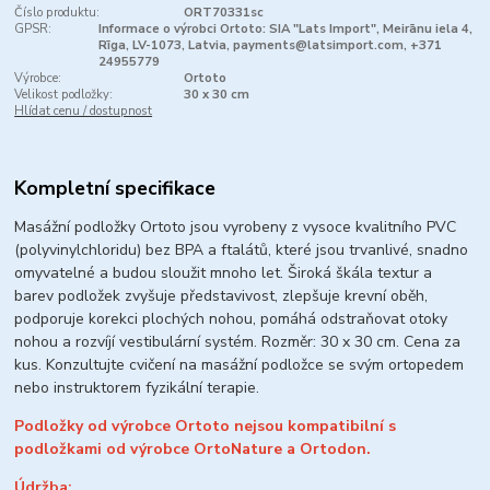
Číslo produktu:
ORT70331sc
GPSR:
Informace o výrobci Ortoto: SIA "Lats Import", Meirānu iela 4,
Rīga, LV-1073, Latvia, payments@latsimport.com, +371
24955779
Výrobce:
Ortoto
Velikost podložky:
30 x 30 cm
Hlídat cenu / dostupnost
Kompletní specifikace
Masážní podložky Ortoto jsou vyrobeny z vysoce kvalitního PVC
(polyvinylchloridu) bez BPA a ftalátů, které jsou trvanlivé, snadno
omyvatelné a budou sloužit mnoho let.
Široká škála textur a
barev podložek zvyšuje představivost, zlepšuje krevní oběh,
podporuje korekci plochých nohou, pomáhá odstraňovat otoky
nohou a rozvíjí vestibulární systém.
Rozměr: 30 x 30 cm. Cena za
kus. Konzultujte cvičení na masážní podložce se svým ortopedem
nebo instruktorem fyzikální terapie.
Podložky od výrobce Ortoto nejsou kompatibilní s
podložkami od výrobce OrtoNature a Ortodon.
Údržba: