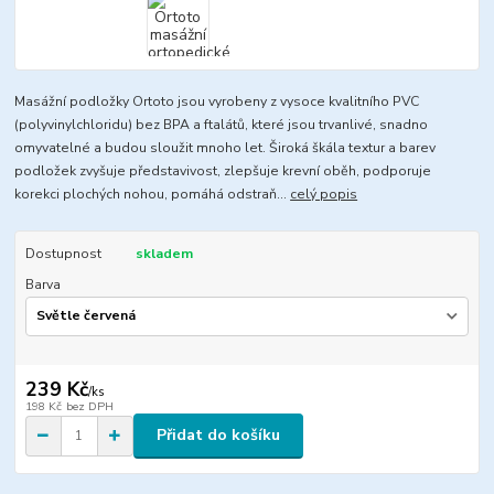
Masážní podložky Ortoto jsou vyrobeny z vysoce kvalitního PVC
(polyvinylchloridu) bez BPA a ftalátů, které jsou trvanlivé, snadno
omyvatelné a budou sloužit mnoho let. Široká škála textur a barev
podložek zvyšuje představivost, zlepšuje krevní oběh, podporuje
korekci plochých nohou, pomáhá odstraň...
celý popis
Dostupnost
skladem
Barva
239 Kč
/
ks
198 Kč
bez DPH
Přidat do košíku