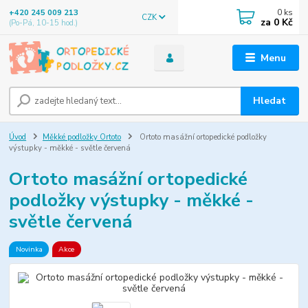
0
ks
+420 245 009 213
CZK
za
0 Kč
(Po-Pá, 10-15 hod.)
Menu
Hledat
Úvod
Měkké podložky Ortoto
Ortoto masážní ortopedické podložky
výstupky - měkké - světle červená
Ortoto masážní ortopedické
podložky výstupky - měkké -
světle červená
Novinka
Akce