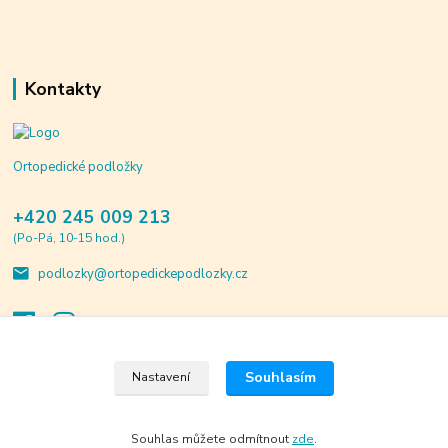
Kontakty
Ortopedické podložky
+420 245 009 213
(Po-Pá, 10-15 hod.)
podlozky@ortopedickepodlozky.cz
Souhlasím
Nastavení
© 2020 ortopedickepodlozky.cz. Všechna práva vyhrazena.
Vytvořeno na
Eshop-rychle.cz
Souhlas můžete odmítnout
zde
.