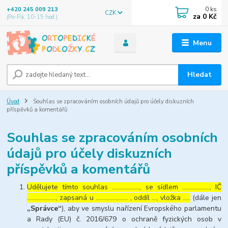
0
ks
+420 245 009 213
CZK
za
0 Kč
(Po-Pá, 10-15 hod.)
Menu
Hledat
Úvod
Souhlas se zpracováním osobních údajů pro účely diskuzních
příspěvků a komentářů
Souhlas se zpracováním osobních
údajů pro účely diskuzních
příspěvků a komentářů
Udělujete tímto souhlas ……………..., se sídlem ………………, IČ
………………., zapsaná u ………………… , oddíl …, vložka …..
(dále jen
„Správce“
), aby ve smyslu nařízení Evropského parlamentu
a Rady (EU) č. 2016/679 o ochraně fyzických osob v