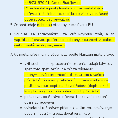
448/73, 370 01, České Budějovice
Případně další poskytovatelé zpracovatelských
softwarů, služeb a aplikací, které však v současné
době společnost nevyužívá.
Osobní údaje
nebudou
předány mimo území EU.
Souhlas se zpracováním lze vzít kdykoliv zpět, a to
například úpravou preferencí ochrany soukromí v patičce
webu, zasláním dopisu, emailu
.
Vezměte, prosíme, na vědomí, že podle Nařízení máte právo:
vzít souhlas se zpracováním osobních údajů kdykoliv
zpět, toto zpětvzetí bude mít za následek
anonymizování informací o diskutujícím u vašich
příspěvků (úpravou preferencí ochrany soukromí v
patičce webu), popř. na slovní žádost (dopis, email)
kompletní výmaz vašich diskuzních příspěvků.
požadovat po Správci informaci, jaké vaše osobní
údaje zpracovává
vyžádat si u Správce přístup k vašim zpracovávaným
osobním údajům a požadovat jejich kopii