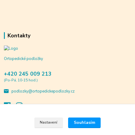
Kontakty
Ortopedické podložky
+420 245 009 213
(Po-Pá, 10-15 hod.)
podlozky@ortopedickepodlozky.cz
Souhlasím
Nastavení
© 2020 ortopedickepodlozky.cz. Všechna práva vyhrazena.