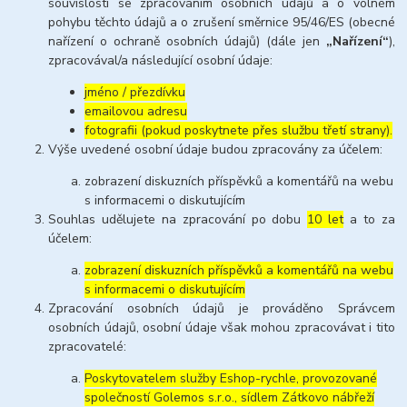
souvislosti se zpracováním osobních údajů a o volném
pohybu těchto údajů a o zrušení směrnice 95/46/ES (obecné
nařízení o ochraně osobních údajů) (dále jen
„Nařízení“
),
zpracovával/a následující osobní údaje:
jméno / přezdívku
emailovou adresu
fotografii (pokud poskytnete přes službu třetí strany).
Výše uvedené osobní údaje budou zpracovány za účelem:
zobrazení diskuzních příspěvků a komentářů na webu
s informacemi o diskutujícím
Souhlas udělujete na zpracování po dobu
10 let
a to za
účelem:
zobrazení diskuzních příspěvků a komentářů na webu
s informacemi o diskutujícím
Zpracování osobních údajů je prováděno Správcem
osobních údajů, osobní údaje však mohou zpracovávat i tito
zpracovatelé:
Poskytovatelem služby Eshop-rychle, provozované
společností Golemos s.r.o., sídlem Zátkovo nábřeží