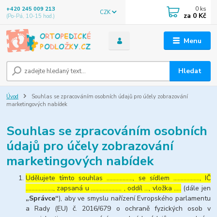
0
ks
+420 245 009 213
CZK
za
0 Kč
(Po-Pá, 10-15 hod.)
Menu
Hledat
Úvod
Souhlas se zpracováním osobních údajů pro účely zobrazování
marketingových nabídek
Souhlas se zpracováním osobních
údajů pro účely zobrazování
marketingových nabídek
Udělujete tímto souhlas ……………..., se sídlem ………………, IČ
………………., zapsaná u ………………… , oddíl …, vložka …..
(dále jen
„Správce“
), aby ve smyslu nařízení Evropského parlamentu
a Rady (EU) č. 2016/679 o ochraně fyzických osob v