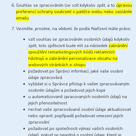
Souhlas se zpracováním lze vzít kdykoliv zpět, a to
úpravou
preferencí ochrany soukromí v patičce webu nebo zasláním
emailu
.
Vezměte, prosíme, na vědomí, že podle Nařízení máte právo:
vzít souhlas se zpracováním osobních údajů kdykoliv
zpět, toto zpětvzetí bude mít za následek
zabránění
spouštění remarketingových kódů reklamních
nástrojů a zabránění personalizace obsahu na
webových stránkách e-shopu
požadovat po Správci informaci, jaké vaše osobní
údaje zpracovává
vyžádat si u Správce přístup k vašim zpracovávaným
osobním údajům a požadovat jejich kopii
u automatizovaně zpracovaných osobních údajů na
jejich přenositelnost
nechat vaše zpracovávané osobní údaje aktualizovat
nebo opravit, popřípadě požadovat omezení jejich
zpracování
požadovat po společnosti výmaz vašich osobních
údajů, pokud se nejedná o osobní údaje, které je