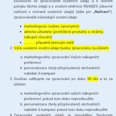
souvislosti se zpracováním osobních údajů a o volném
pohybu těchto údajů a o zrušení směrnice 95/46/ES (obecné
nařízení o ochraně osobních údajů) (dále jen
„Nařízení“
),
zpracovával/a následující osobní údaje:
marketingové cookies (anonymní)
aktivita uživatele (prohlížené produkty a stránky,
nákupní chování)
………….. případně jmenujte další
Výše uvedené osobní údaje budou zpracovány za účelem:
marketingového zpracování Vašich nákupních
preferencí
personalizace (tedy přizpůsobení) obchodních
nabídek či kampaní
Souhlas udělujete na zpracování po dobu
90 dní
a to za
účelem:
marketingového zpracování vašich nákupních
preferencí, pokud tuto dobu neprodloužíte
personalizace (tedy přizpůsobení) obchodních
nabídek či kampaní, pokud tuto dobu neprodloužíte
Zpracování osobních údajů je prováděno Správcem