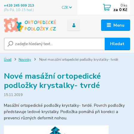
0
ks
+420 245 009 213
CZK
za
0 Kč
(Po-Pá, 10-15 hod.)
Menu
Hledat
Úvod
Novinky
Nové masážní ortopedické podložky krystalky- tvrdé
Nové masážní ortopedické
podložky krystalky- tvrdé
15.11.2019
Masážní ortopedické podložky krystalky- tvrdé. Povrch podložky
představuje ledové krystalky. Podložka pomáhá při korekci a
prevenci různých deformit nohou.