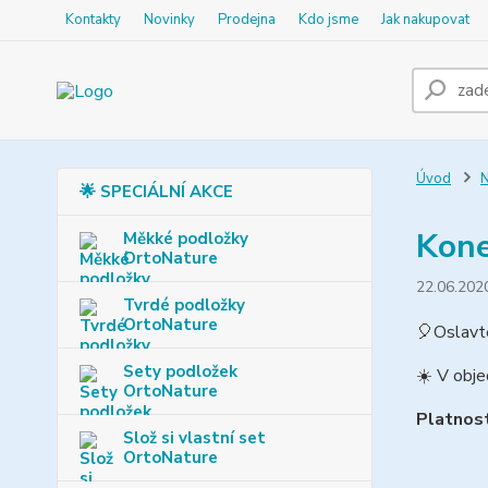
Kontakty
Novinky
Prodejna
Kdo jsme
Jak nakupovat
Úvod
N
🌟 SPECIÁLNÍ AKCE
Kone
Měkké podložky
OrtoNature
22.06.202
Tvrdé podložky
OrtoNature
🎈
Oslavt
Sety podložek
☀️
V obje
OrtoNature
Platnost
Slož si vlastní set
OrtoNature