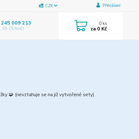
Přihlášení
CZK
 245 009 213
0
ks
za
0 Kč
, 10-15 hod.)
ožky
🧩
(nevztahuje se na již vytvořené sety).