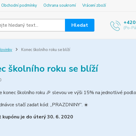
Obchodní podmínky
Ochrana soukromí
Vrácení zboží
+420
Hledat
(Po-Pá
ovinky
Konec školního roku se blíží
c školního roku se blíží
0
e konec školního roku
🎉
slevou ve výši 15% na jednotlivé podl
dnávce stačí zadat kód: „PRAZDNINY“.
☀️
 kupónu je do úterý 30. 6. 2020