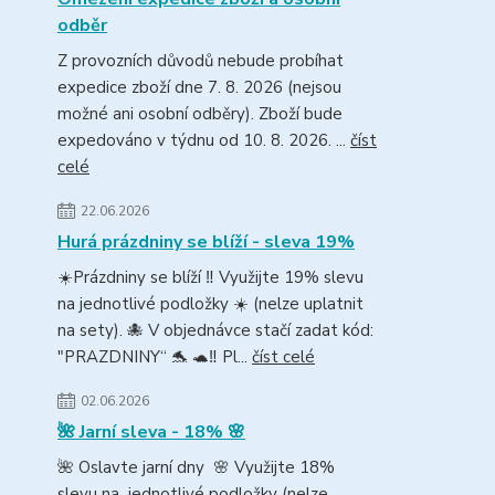
odběr
Z provozních důvodů nebude probíhat
expedice zboží dne 7. 8. 2026 (nejsou
možné ani osobní odběry). Zboží bude
expedováno v týdnu od 10. 8. 2026. ...
číst
celé
22.06.2026
Hurá prázdniny se blíží - sleva 19%
☀️Prázdniny se blíží ‼️ Využijte 19% slevu
na jednotlivé podložky ☀️ (nelze uplatnit
na sety). 🐙 V objednávce stačí zadat kód:
"PRAZDNINY“ 🐬 🐢‼️ Pl...
číst celé
02.06.2026
🌺 Jarní sleva - 18% 🌸
🌺 Oslavte jarní dny 🌸 Využijte 18%
slevu na jednotlivé podložky (nelze