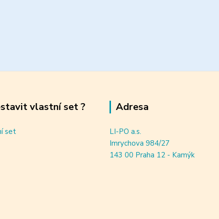
estavit vlastní set ?
Adresa
ní set
LI-PO a.s.
Imrychova 984/27
143 00 Praha 12 - Kamýk