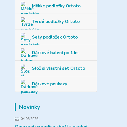
Měkké podložky Ortoto
Tvrdé podložky Ortoto
Sety podložek Ortoto
Dárkové balení po 1 ks
Slož si vlastní set Ortoto
Dárkové poukazy
Novinky
04.08.2026
Omezení expedice zboží a osobní