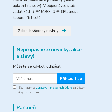
uplatnit na sety). V objednávce stačí
zadat kód: 🌷🌹"JARO“ 🌷🌹 ‼️Platnost
kupón...
číst celé
Zobrazit všechny novinky
Nepropásněte novinky, akce
a slevy!
Můžete se kdykoli odhlásit.
Přihlásit se
Souhlasím se
zpracováním osobních údajů
za účelem
rozesílky newsletteru.
Partneři