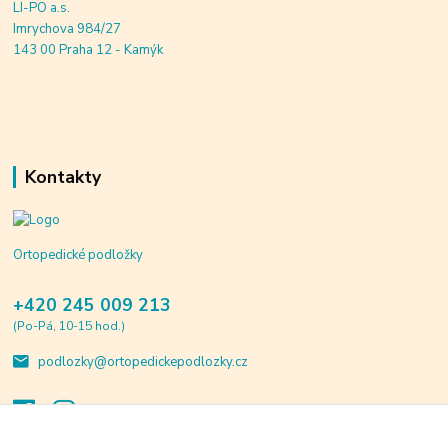
LI-PO a.s.
Imrychova 984/27
143 00 Praha 12 - Kamýk
Kontakty
Ortopedické podložky
+420 245 009 213
(Po-Pá, 10-15 hod.)
podlozky@ortopedickepodlozky.cz