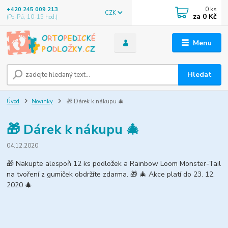
0
ks
+420 245 009 213
CZK
za
0 Kč
(Po-Pá, 10-15 hod.)
Menu
Hledat
Úvod
Novinky
🎁 Dárek k nákupu 🎄
🎁 Dárek k nákupu 🎄
04.12.2020
🎁 Nakupte alespoň 12 ks podložek a Rainbow Loom Monster-Tail
na tvoření z gumiček obdržíte zdarma. 🎁 🎄 Akce platí do 23. 12.
2020 🎄