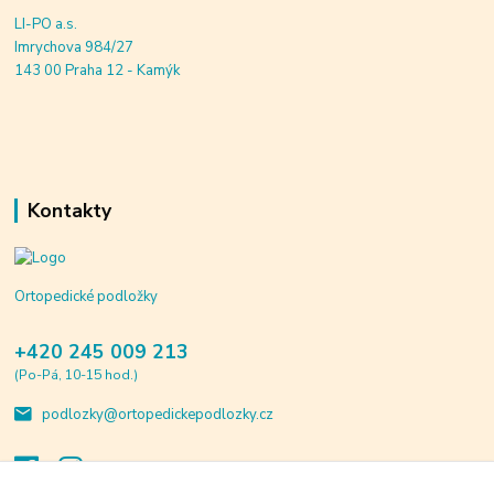
LI-PO a.s.
Imrychova 984/27
143 00 Praha 12 - Kamýk
Kontakty
Ortopedické podložky
+420 245 009 213
(Po-Pá, 10-15 hod.)
podlozky@ortopedickepodlozky.cz