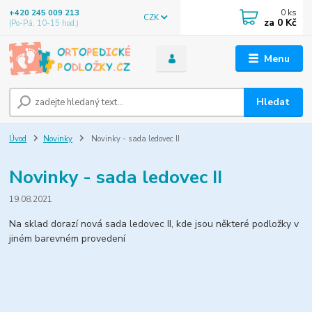
0
ks
+420 245 009 213
CZK
za
0 Kč
(Po-Pá, 10-15 hod.)
Menu
Hledat
Úvod
Novinky
Novinky - sada ledovec II
Novinky - sada ledovec II
19.08.2021
Na sklad dorazí nová sada ledovec II, kde jsou některé podložky v
jiném barevném provedení