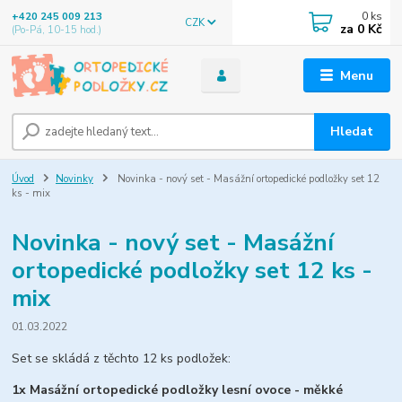
0
ks
+420 245 009 213
CZK
za
0 Kč
(Po-Pá, 10-15 hod.)
Menu
Hledat
Úvod
Novinky
Novinka - nový set - Masážní ortopedické podložky set 12
ks - mix
Novinka - nový set - Masážní
ortopedické podložky set 12 ks -
mix
01.03.2022
Set se skládá z těchto 12 ks podložek:
1x Masážní ortopedické podložky lesní ovoce - měkké