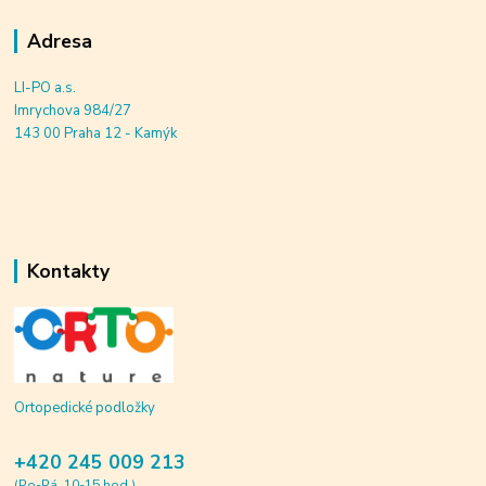
Adresa
LI-PO a.s.
Imrychova 984/27
143 00 Praha 12 - Kamýk
Kontakty
Ortopedické podložky
+420 245 009 213
(Po-Pá, 10-15 hod.)