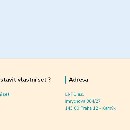
estavit vlastní set ?
Adresa
ní set
LI-PO a.s.
Imrychova 984/27
143 00 Praha 12 - Kamýk