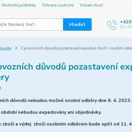
Obchodní podmínky
Ochrana soukromí
Vrácení zboží
+420
Hledat
(Po-Pá
ovinky
Z provozních důvodů pozastavení expedice zboží + osobní odb
ovozních důvodů pozastavení exp
ry
3
ních důvodů nebudou možné osobní odběry dne 6. 4. 2023.
 období nebudou expedovány ani objednávky.
 zboží a výdej zboží osobním odběrem bude opět od 11. 4