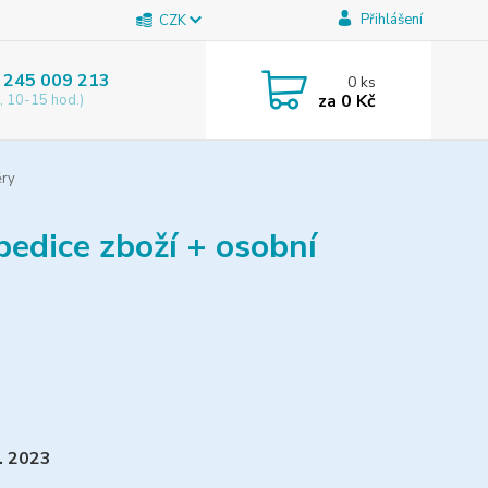
Přihlášení
CZK
 245 009 213
0
ks
za
0 Kč
, 10-15 hod.)
ěry
edice zboží + osobní
. 2023