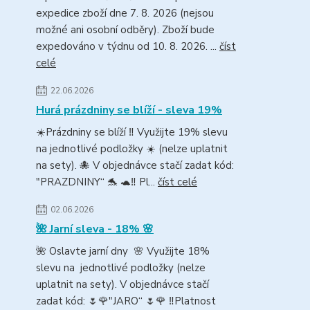
expedice zboží dne 7. 8. 2026 (nejsou
možné ani osobní odběry). Zboží bude
expedováno v týdnu od 10. 8. 2026. ...
číst
celé
22.06.2026
Hurá prázdniny se blíží - sleva 19%
☀️Prázdniny se blíží ‼️ Využijte 19% slevu
na jednotlivé podložky ☀️ (nelze uplatnit
na sety). 🐙 V objednávce stačí zadat kód:
"PRAZDNINY“ 🐬 🐢‼️ Pl...
číst celé
02.06.2026
🌺 Jarní sleva - 18% 🌸
🌺 Oslavte jarní dny 🌸 Využijte 18%
slevu na jednotlivé podložky (nelze
uplatnit na sety). V objednávce stačí
zadat kód: 🌷🌹"JARO“ 🌷🌹 ‼️Platnost