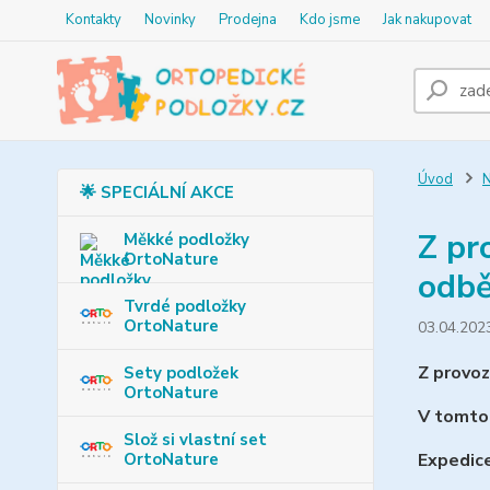
Kontakty
Novinky
Prodejna
Kdo jsme
Jak nakupovat
Úvod
N
🌟 SPECIÁLNÍ AKCE
Z pr
Měkké podložky
OrtoNature
odbě
Tvrdé podložky
OrtoNature
03.04.202
Z provoz
Sety podložek
OrtoNature
V tomto
Slož si vlastní set
OrtoNature
Expedice