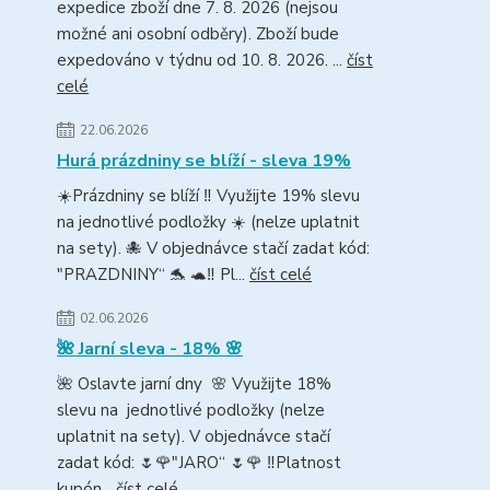
expedice zboží dne 7. 8. 2026 (nejsou
možné ani osobní odběry). Zboží bude
expedováno v týdnu od 10. 8. 2026. ...
číst
celé
22.06.2026
Hurá prázdniny se blíží - sleva 19%
☀️Prázdniny se blíží ‼️ Využijte 19% slevu
na jednotlivé podložky ☀️ (nelze uplatnit
na sety). 🐙 V objednávce stačí zadat kód:
"PRAZDNINY“ 🐬 🐢‼️ Pl...
číst celé
02.06.2026
🌺 Jarní sleva - 18% 🌸
🌺 Oslavte jarní dny 🌸 Využijte 18%
slevu na jednotlivé podložky (nelze
uplatnit na sety). V objednávce stačí
zadat kód: 🌷🌹"JARO“ 🌷🌹 ‼️Platnost
kupón...
číst celé