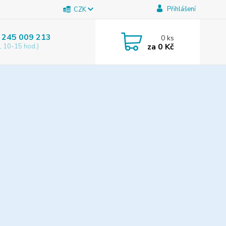
Přihlášení
CZK
 245 009 213
0
ks
za
0 Kč
, 10-15 hod.)