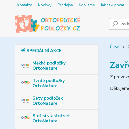
Kontakty
Novinky
Prodejna
Kdo jsme
Jak nakupovat
Úvod
Z
🌟 SPECIÁLNÍ AKCE
Zavř
Měkké podložky
OrtoNature
Z provoz
Tvrdé podložky
OrtoNature
Děkujeme
Sety podložek
OrtoNature
Slož si vlastní set
OrtoNature