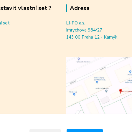
estavit vlastní set ?
Adresa
ní set
LI-PO a.s.
Imrychova 984/27
143 00 Praha 12 - Kamýk